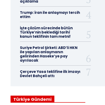
açıklama
Trump: İran ile anlaşmayı tercih
ettim
İşte çözüm sürecinde bütün
Türkiye’nin beklediği tarihî
kanun teklifinin tam metni!
Suriye Petrol Şirketi: ABD’li HKN
ile yapılan anlaşmanın
gelirinden Haseke’ye pay
ayrılacak
Çerçeve Yasa teklifine ilk imzayı
Devlet Bahçeli attı
Türkiye Gündemi