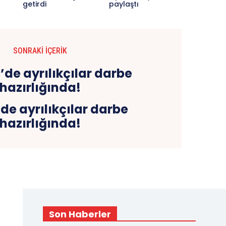
getirdi
paylaştı
SONRAKI İÇERIK
e ayrılıkçılar darbe
hazırlığında!