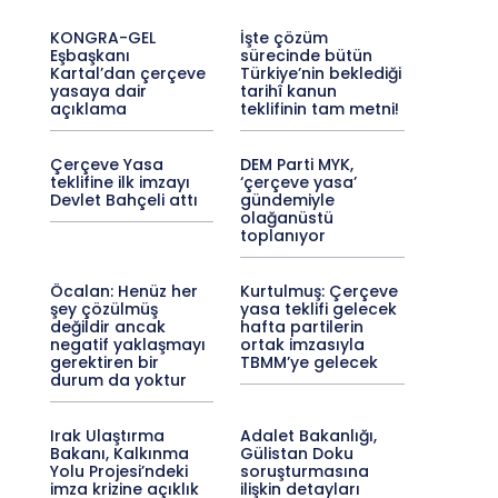
KONGRA-GEL
İşte çözüm
Eşbaşkanı
sürecinde bütün
Kartal’dan çerçeve
Türkiye’nin beklediği
yasaya dair
tarihî kanun
açıklama
teklifinin tam metni!
Çerçeve Yasa
DEM Parti MYK,
teklifine ilk imzayı
‘çerçeve yasa’
Devlet Bahçeli attı
gündemiyle
olağanüstü
toplanıyor
Öcalan: Henüz her
Kurtulmuş: Çerçeve
şey çözülmüş
yasa teklifi gelecek
değildir ancak
hafta partilerin
negatif yaklaşmayı
ortak imzasıyla
gerektiren bir
TBMM’ye gelecek
durum da yoktur
Irak Ulaştırma
Adalet Bakanlığı,
Bakanı, Kalkınma
Gülistan Doku
Yolu Projesi’ndeki
soruşturmasına
imza krizine açıklık
ilişkin detayları