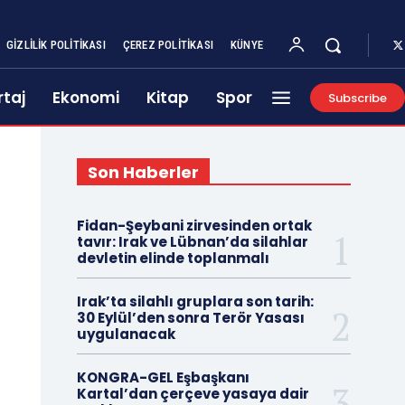
GIZLILIK POLITIKASI
ÇEREZ POLITIKASI
KÜNYE
taj
Ekonomi
Kitap
Spor
Subscribe
Son Haberler
Fidan-Şeybani zirvesinden ortak
tavır: Irak ve Lübnan’da silahlar
devletin elinde toplanmalı
Irak’ta silahlı gruplara son tarih:
30 Eylül’den sonra Terör Yasası
uygulanacak
KONGRA-GEL Eşbaşkanı
Kartal’dan çerçeve yasaya dair