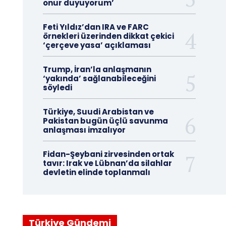
onur duyuyorum’
Feti Yıldız’dan IRA ve FARC
örnekleri üzerinden dikkat çekici
‘çerçeve yasa’ açıklaması
Trump, İran’la anlaşmanın
‘yakında’ sağlanabileceğini
söyledi
Türkiye, Suudi Arabistan ve
Pakistan bugün üçlü savunma
anlaşması imzalıyor
Fidan-Şeybani zirvesinden ortak
tavır: Irak ve Lübnan’da silahlar
devletin elinde toplanmalı
Türkiye Gündemi