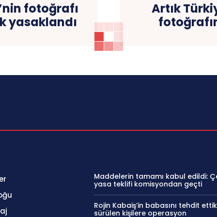
nin fotoğrafı
Artık Türk
ak yasaklandı
fotoğrafı
Maddelerin tamamı kabul edildi: 
er
yasa teklifi komisyondan geçti
oğu
Rojin Kabaiş’in babasını tehdit ettik
aj
sürülen kişilere operasyon