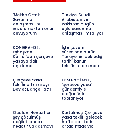
‘Mekke Ortak
Türkiye, Suudi
Savunma
Arabistan ve
Anlaşması”nı
Pakistan bugün
imzalamaktan onur
üçlü savunma
duyuyorum’
anlaşması imzalıyor
KONGRA-GEL
İşte çözüm
Eşbaşkanı
sürecinde bütün
Kartal’dan çerçeve
Türkiye’nin beklediği
yasaya dair
tarihî kanun
açıklama
teklifinin tam metni!
Çerçeve Yasa
DEM Parti MYK,
teklifine ilk imzayı
‘çerçeve yasa’
Devlet Bahçeli attı
gündemiyle
olağanüstü
toplanıyor
Öcalan: Henüz her
Kurtulmuş: Çerçeve
şey çözülmüş
yasa teklifi gelecek
değildir ancak
hafta partilerin
negatif yaklaşmayı
ortak imzasıyla