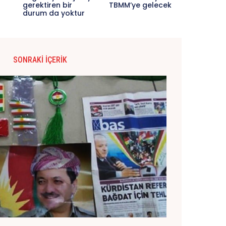
gerektiren bir
TBMM’ye gelecek
durum da yoktur
SONRAKI İÇERIK