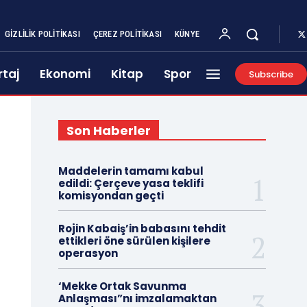
GIZLILIK POLITIKASI
ÇEREZ POLITIKASI
KÜNYE
taj
Ekonomi
Kitap
Spor
Subscribe
Son Haberler
Maddelerin tamamı kabul
edildi: Çerçeve yasa teklifi
komisyondan geçti
Rojin Kabaiş’in babasını tehdit
ettikleri öne sürülen kişilere
operasyon
‘Mekke Ortak Savunma
Anlaşması”nı imzalamaktan