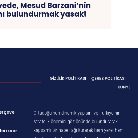
iyede, Mesud Barzani’nin
nı bulundurmak yasak!
GIZLILIK POLITIKASI
ÇEREZ POLITIKASI
KÜNYE
Çerçeve
Ortadoğu’nun dinamik yapısını ve Türkiye'nin
stratejik önemini göz önünde bulundurarak,
kapsamlı bir haber ağı kurarak hem yerel hem
leri öne