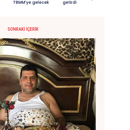
TBMM’ye gelecek
getirdi
SONRAKI İÇERIK