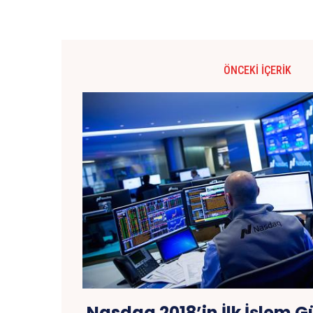
ÖNCEKI İÇERIK
Nasdaq 2018’in İlk İşlem 