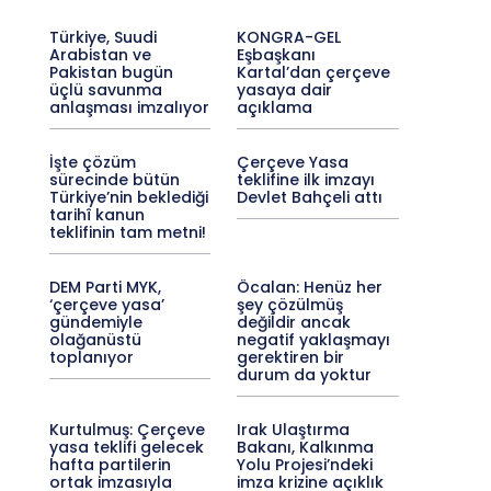
Türkiye, Suudi
KONGRA-GEL
Arabistan ve
Eşbaşkanı
Pakistan bugün
Kartal’dan çerçeve
üçlü savunma
yasaya dair
anlaşması imzalıyor
açıklama
İşte çözüm
Çerçeve Yasa
sürecinde bütün
teklifine ilk imzayı
Türkiye’nin beklediği
Devlet Bahçeli attı
tarihî kanun
teklifinin tam metni!
DEM Parti MYK,
Öcalan: Henüz her
‘çerçeve yasa’
şey çözülmüş
gündemiyle
değildir ancak
olağanüstü
negatif yaklaşmayı
toplanıyor
gerektiren bir
durum da yoktur
Kurtulmuş: Çerçeve
Irak Ulaştırma
yasa teklifi gelecek
Bakanı, Kalkınma
hafta partilerin
Yolu Projesi’ndeki
ortak imzasıyla
imza krizine açıklık