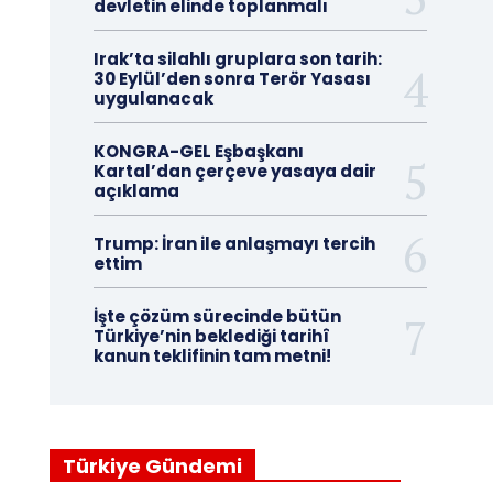
devletin elinde toplanmalı
Irak’ta silahlı gruplara son tarih:
30 Eylül’den sonra Terör Yasası
uygulanacak
KONGRA-GEL Eşbaşkanı
Kartal’dan çerçeve yasaya dair
açıklama
Trump: İran ile anlaşmayı tercih
ettim
İşte çözüm sürecinde bütün
Türkiye’nin beklediği tarihî
kanun teklifinin tam metni!
Türkiye Gündemi