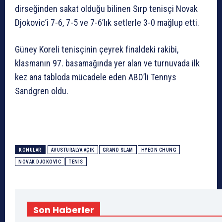
dirseğinden sakat olduğu bilinen Sırp tenisçi Novak
Djokovic’i 7-6, 7-5 ve 7-6’lık setlerle 3-0 mağlup etti.
Güney Koreli tenisçinin çeyrek finaldeki rakibi,
klasmanın 97. basamağında yer alan ve turnuvada ilk
kez ana tabloda mücadele eden ABD’li Tennys
Sandgren oldu.
KONULAR
AVUSTURALYA AÇIK
GRAND SLAM
HYEON CHUNG
NOVAK DJOKOVIC
TENIS
Son Haberler