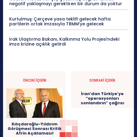
negatif yaklaşmayı gerektiren bir durum da yoktur
Kurtulmuş: Çerçeve yasa teklifi gelecek hafta
partilerin ortak imzasıyla TBMM’ye gelecek
Irak Ulaştırma Bakanı, Kalkınma Yolu Projesi’ndeki
imza krizine açıklık getirdi
ÖNCEKI İÇERIK
SONRAKI İÇERIK
İran’dan Türkiye’ye
“operasyonları
sonlandırın” çağrısı
Kılıçdaroğlu-Yıldırım
Görüşmesi Sonrası Kritik
Afrin Açıklaması!