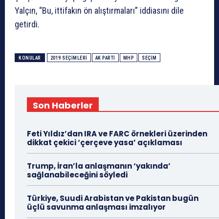
Yalçın, “Bu, ittifakın ön alıştırmaları” iddiasını dile
getirdi.
KONULAR
2019 SEÇIMLERI
AK PARTI
MHP
SEÇIM
Son Haberler
Feti Yıldız’dan IRA ve FARC örnekleri üzerinden
dikkat çekici ‘çerçeve yasa’ açıklaması
Trump, İran’la anlaşmanın ‘yakında’
sağlanabileceğini söyledi
Türkiye, Suudi Arabistan ve Pakistan bugün
üçlü savunma anlaşması imzalıyor