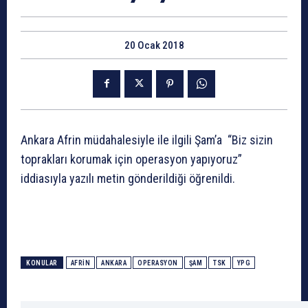
20 Ocak 2018
Ankara Afrin müdahalesiyle ile ilgili Şam’a “Biz sizin
toprakları korumak için operasyon yapıyoruz”
iddiasıyla yazılı metin gönderildiği öğrenildi.
KONULAR
AFRIN
ANKARA
OPERASYON
ŞAM
TSK
YPG