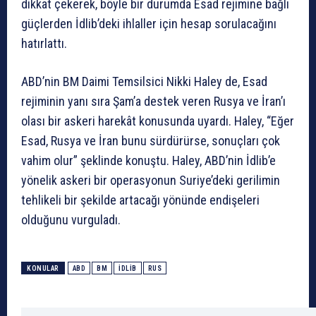
dikkat çekerek, böyle bir durumda Esad rejimine bağlı
güçlerden İdlib’deki ihlaller için hesap sorulacağını
hatırlattı.
ABD’nin BM Daimi Temsilsici Nikki Haley de, Esad
rejiminin yanı sıra Şam’a destek veren Rusya ve İran’ı
olası bir askeri harekât konusunda uyardı. Haley, “Eğer
Esad, Rusya ve İran bunu sürdürürse, sonuçları çok
vahim olur” şeklinde konuştu. Haley, ABD’nin İdlib’e
yönelik askeri bir operasyonun Suriye’deki gerilimin
tehlikeli bir şekilde artacağı yönünde endişeleri
olduğunu vurguladı.
KONULAR
ABD
BM
İDLIB
RUS