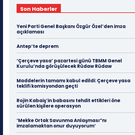
Son Haberler
Yeni Parti Genel Başkanı Özgür Özel’den imza
açıklaması
Antep’te deprem
‘Çerçeve yasa’ pazartesi günü TBMM Genel
Kurulu’nda görüşülecek Rûdaw Rûdaw
Maddelerin tamamı kabul edildi: Çerçeve yasa
teklifi komisyondan geçti
Rojin Kabaiş’in babasını tehdit ettikleri öne
sürülen kişilere operasyon
‘Mekke Ortak Savunma Anlaşması”nı
imzalamaktan onur duyuyorum’