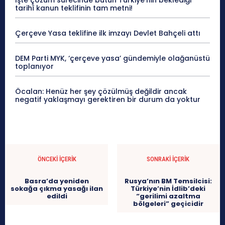
İşte çözüm sürecinde bütün Türkiye’nin beklediği
tarihî kanun teklifinin tam metni!
Çerçeve Yasa teklifine ilk imzayı Devlet Bahçeli attı
DEM Parti MYK, ‘çerçeve yasa’ gündemiyle olağanüstü
toplanıyor
Öcalan: Henüz her şey çözülmüş değildir ancak
negatif yaklaşmayı gerektiren bir durum da yoktur
ÖNCEKI İÇERIK
SONRAKI İÇERIK
Basra’da yeniden
Rusya’nın BM Temsilcisi:
sokağa çıkma yasağı ilan
Türkiye’nin İdlib’deki
edildi
“gerilimi azaltma
bölgeleri” geçicidir