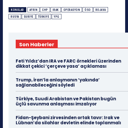
KONULAR
AFRIN
CHP
IRAK
OPERASYON
ÖSO
ROJAVA
RUSYA
SURIYE
TÜRKIYE
YPG
Son Haberler
Feti Yıldız’dan IRA ve FARC örnekleri üzerinden
dikkat çekici ‘çerçeve yasa’ açıklaması
Trump, İran’la anlaşmanın ‘yakında’
sağlanabileceğini söyledi
Türkiye, Suudi Arabistan ve Pakistan bugün
üçlü savunma anlaşması imzalıyor
Fidan-Şeybani zirvesinden ortak tavır: Irak ve
Lübnan’da silahlar devletin elinde toplanmalı