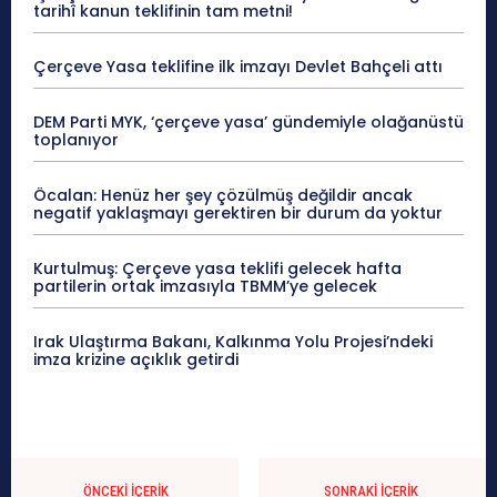
tarihî kanun teklifinin tam metni!
Çerçeve Yasa teklifine ilk imzayı Devlet Bahçeli attı
DEM Parti MYK, ‘çerçeve yasa’ gündemiyle olağanüstü
toplanıyor
Öcalan: Henüz her şey çözülmüş değildir ancak
negatif yaklaşmayı gerektiren bir durum da yoktur
Kurtulmuş: Çerçeve yasa teklifi gelecek hafta
partilerin ortak imzasıyla TBMM’ye gelecek
Irak Ulaştırma Bakanı, Kalkınma Yolu Projesi’ndeki
imza krizine açıklık getirdi
ÖNCEKI İÇERIK
SONRAKI İÇERIK