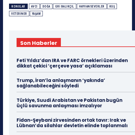
KONULAR
AVCI
DOĞA
GRI BALIKÇIL
HAYVANSEVERLER
KUŞ
VETERINER
YAŞAM
Son Haberler
Feti Yıldız’dan IRA ve FARC örnekleri üzerinden
dikkat çekici ‘çerçeve yasa’ açıklaması
Trump, İran’la anlaşmanın ‘yakında’
sağlanabileceğini söyledi
Türkiye, Suudi Arabistan ve Pakistan bugün
üçlü savunma anlaşması imzalıyor
Fidan-Şeybani zirvesinden ortak tavır: Irak ve
Lübnan’da silahlar devletin elinde toplanmalı