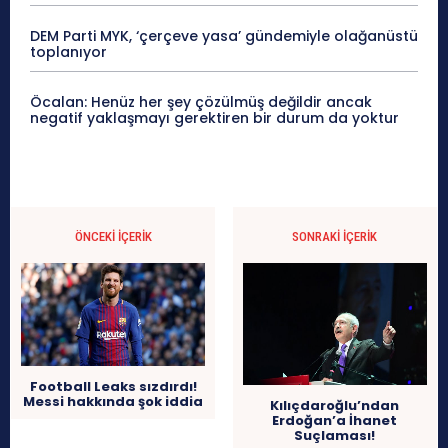
DEM Parti MYK, ‘çerçeve yasa’ gündemiyle olağanüstü
toplanıyor
Öcalan: Henüz her şey çözülmüş değildir ancak
negatif yaklaşmayı gerektiren bir durum da yoktur
ÖNCEKI İÇERIK
SONRAKI İÇERIK
Football Leaks sızdırdı!
Messi hakkında şok iddia
Kılıçdaroğlu’ndan
Erdoğan’a İhanet
Suçlaması!