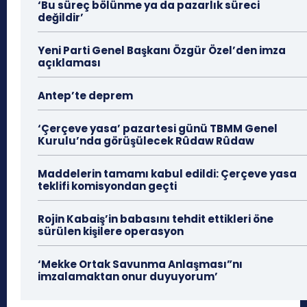
‘Bu süreç bölünme ya da pazarlık süreci
değildir’
Yeni Parti Genel Başkanı Özgür Özel’den imza
açıklaması
Antep’te deprem
‘Çerçeve yasa’ pazartesi günü TBMM Genel
Kurulu’nda görüşülecek Rûdaw Rûdaw
Maddelerin tamamı kabul edildi: Çerçeve yasa
teklifi komisyondan geçti
Rojin Kabaiş’in babasını tehdit ettikleri öne
sürülen kişilere operasyon
‘Mekke Ortak Savunma Anlaşması”nı
imzalamaktan onur duyuyorum’