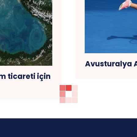
Avusturalya Aç
 ticareti için