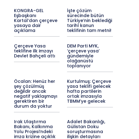
KONGRA-GEL
İşte çözüm
Eşbaşkanı
sürecinde bütün
Kartal’dan çerçeve
Türkiye’nin beklediği
yasaya dair
tarihî kanun
açıklama
teklifinin tam metni!
Çerçeve Yasa
DEM Parti MYK,
teklifine ilk imzayı
‘çerçeve yasa’
Devlet Bahçeli attı
gündemiyle
olağanüstü
toplanıyor
Öcalan: Henüz her
Kurtulmuş: Çerçeve
şey çözülmüş
yasa teklifi gelecek
değildir ancak
hafta partilerin
negatif yaklaşmayı
ortak imzasıyla
gerektiren bir
TBMM’ye gelecek
durum da yoktur
Irak Ulaştırma
Adalet Bakanlığı,
Bakanı, Kalkınma
Gülistan Doku
Yolu Projesi’ndeki
soruşturmasına
imza krizine açıklık
ilişkin detayları