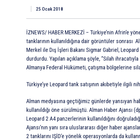
25 Ocak 2018
İZNEWS/ HABER MERKEZİ – Türkiye’nin Afrin’e yön
tanklarının kullanıldığına dair görüntüler sonrası 
Merkel ile Dış İşleri Bakanı Sigmar Gabriel, Leopard
durdurdu. Yapılan açıklama şöyle, “Silah ihracatıyla 
Almanya Federal Hükümeti, çatışma bölgelerine si
Türkiye’ye Leopard tank satışının akıbetiyle ilgili n
Alman medyasına geçtiğimiz günlerde yansıyan habe
kullanıldığı öne sürülmüştü. Alman Haber Ajansı (
Leopard 2 A4 panzerlerinin kullanıldığını doğrulad
Ajansı’nın yanı sıra uluslararası diğer haber ajansl
2 tanklarını IŞİD’e yönelik operasyonlarda da kulla