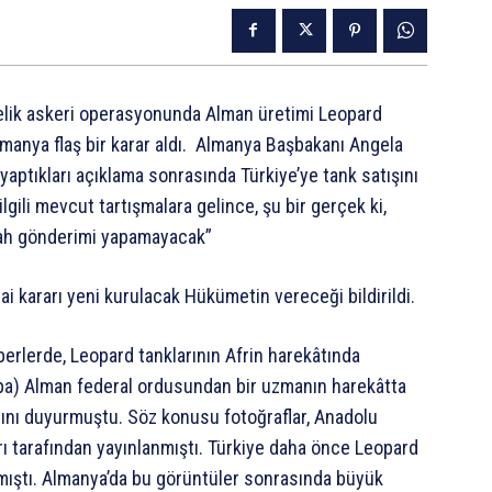
elik askeri operasyonunda Alman üretimi Leopard
Almanya flaş bir karar aldı. Almanya Başbakanı Angela
 yaptıkları açıklama sonrasında Türkiye’ye tank satışını
ilgili mevcut tartışmalara gelince, şu bir gerçek ki,
lah gönderimi yapamayacak”
ihai kararı yeni kurulacak Hükümetin vereceği bildirildi.
rlerde, Leopard tanklarının Afrin harekâtında
dpa) Alman federal ordusundan bir uzmanın harekâtta
ığını duyurmuştu. Söz konusu fotoğraflar, Anadolu
arı tarafından yayınlanmıştı. Türkiye daha önce Leopard
nmıştı. Almanya’da bu görüntüler sonrasında büyük