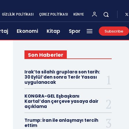
GIZLILIK POLITIKASI
ÇEREZ POLITIKASI
KÜNYE
taj
Ekonomi
Kitap
Spor
Subscribe
Son Haberler
Irak’ta silahlı gruplara son tarih:
30 Eylül’den sonra Terör Yasası
uygulanacak
KONGRA-GEL Eşbaşkanı
Kartal’dan çerçeve yasaya dair
açıklama
Trump: İran ile anlaşmayı tercih
ettim