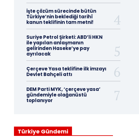
İşte çözüm sürecinde bütün
Türkiye’nin beklediği tarihî
kanun teklifinin tam metni!
Suriye Petrol Şirketi: ABD’li HKN
ile yapılan anlaşmanın
gelirinden Haseke’ye pay
ayrılacak
Çerçeve Yasa teklifine ilk imzayı
Devlet Bahçeli attı
DEM Parti MYK, ‘çerçeve yasa’
gündemiyle olağanüstü
toplanıyor
Türkiye Gündemi