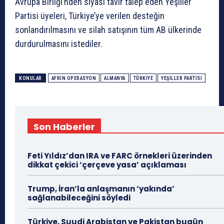
Avrupa Birliği’nden siyasi tavır talep eden Yeşiller
Partisi üyeleri, Türkiye’ye verilen desteğin
sonlandırılmasını ve silah satışının tüm AB ülkerinde
durdurulmasını istediler.
KONULAR
AFRIN OPERASYON
ALMANYA
TÜRKIYE
YEŞILLER PARTISI
Son Haberler
Feti Yıldız’dan IRA ve FARC örnekleri üzerinden
dikkat çekici ‘çerçeve yasa’ açıklaması
Trump, İran’la anlaşmanın ‘yakında’
sağlanabileceğini söyledi
Türkiye, Suudi Arabistan ve Pakistan bugün