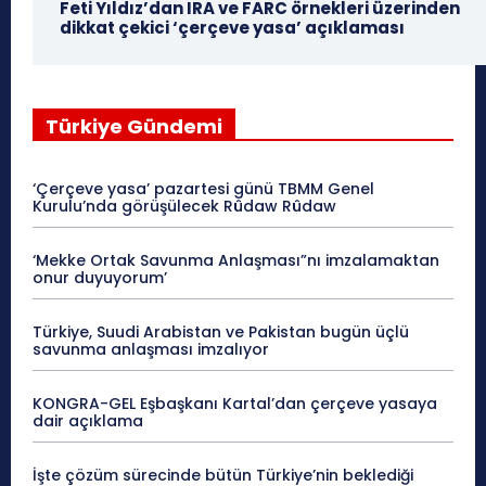
Feti Yıldız’dan IRA ve FARC örnekleri üzerinden
dikkat çekici ‘çerçeve yasa’ açıklaması
Türkiye Gündemi
‘Çerçeve yasa’ pazartesi günü TBMM Genel
Kurulu’nda görüşülecek Rûdaw Rûdaw
‘Mekke Ortak Savunma Anlaşması”nı imzalamaktan
onur duyuyorum’
Türkiye, Suudi Arabistan ve Pakistan bugün üçlü
savunma anlaşması imzalıyor
KONGRA-GEL Eşbaşkanı Kartal’dan çerçeve yasaya
dair açıklama
İşte çözüm sürecinde bütün Türkiye’nin beklediği