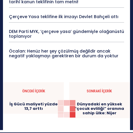
tarihî kanun teklifinin tam metni!
Çerçeve Yasa teklifine ilk imzayı Devlet Bahçeli attı
DEM Parti MYK, ‘çerçeve yasa’ gündemiyle olağanüstü
toplanıyor
Öcalan: Henüz her şey çözülmüş değildir ancak
negatif yaklaşmayı gerektiren bir durum da yoktur
ÖNCEKI İÇERIK
SONRAKI İÇERIK
İş Gücü maliyeti yüzde
Dünyadaki en yüksek
13,7 arttı
“çocuk evliliği” oranına
sahip ülke: Nijer