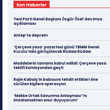
Son Haberler
Yeni Parti Genel Başkanı Özgür Özel’den imza
açıklaması
Antep’te deprem
‘Çerçeve yasa’ pazartesi günü TBMM Genel
Kurulu’nda görüşülecek Rûdaw Rûdaw
Maddelerin tamamı kabul edildi: Çerçeve yasa
teklifi komisyondan geçti
Rojin Kabaiş’in babasını tehdit ettikleri öne
sürülen kişilere operasyon
‘Mekke Ortak Savunma Anlaşması”nı
imzalamaktan onur duyuyorum’