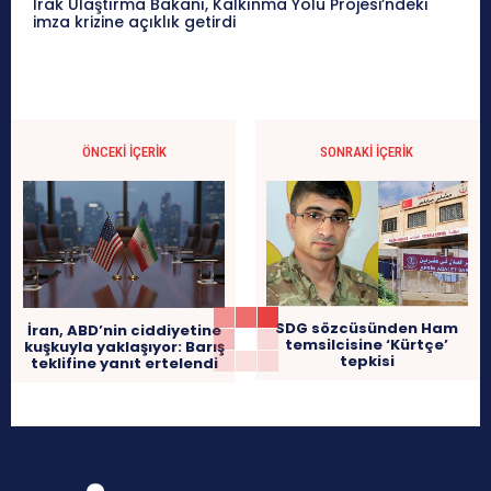
Irak Ulaştırma Bakanı, Kalkınma Yolu Projesi’ndeki
imza krizine açıklık getirdi
ÖNCEKI İÇERIK
SONRAKI İÇERIK
SDG sözcüsünden Ham
İran, ABD’nin ciddiyetine
temsilcisine ‘Kürtçe’
kuşkuyla yaklaşıyor: Barış
tepkisi
teklifine yanıt ertelendi