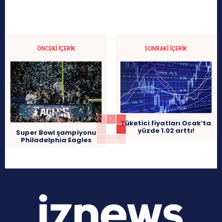
ÖNCEKI İÇERIK
SONRAKI İÇERIK
Tüketici fiyatları Ocak’ta
yüzde 1.02 arttı!
Super Bowl şampiyonu
Philadelphia Eagles