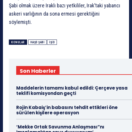
Şabi olmak üzere Iraklı bazı yetkililer, Irak’taki yabancı
askeri varlığının da sona ermesi gerektiğini
söylemişti.
KONULAR
HAŞD ŞABI
İŞİD
Son Haberler
Maddelerin tamamı kabul edildi: Çerçeve yasa
teklifi komisyondan geçti
Rojin Kabaiş’in babasını tehdit ettikleri öne
sürülen kişilere operasyon
‘Mekke Ortak Savunma Anlaşması”nı