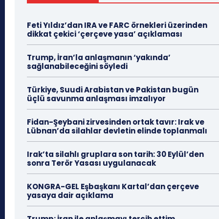
Feti Yıldız’dan IRA ve FARC örnekleri üzerinden
dikkat çekici ‘çerçeve yasa’ açıklaması
Trump, İran’la anlaşmanın ‘yakında’
sağlanabileceğini söyledi
Türkiye, Suudi Arabistan ve Pakistan bugün
üçlü savunma anlaşması imzalıyor
Fidan-Şeybani zirvesinden ortak tavır: Irak ve
Lübnan’da silahlar devletin elinde toplanmalı
Irak’ta silahlı gruplara son tarih: 30 Eylül’den
sonra Terör Yasası uygulanacak
KONGRA-GEL Eşbaşkanı Kartal’dan çerçeve
yasaya dair açıklama
Trump: İran ile anlaşmayı tercih ettim