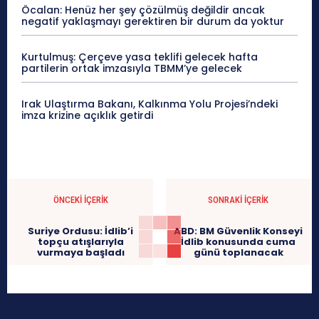
Öcalan: Henüz her şey çözülmüş değildir ancak
negatif yaklaşmayı gerektiren bir durum da yoktur
Kurtulmuş: Çerçeve yasa teklifi gelecek hafta
partilerin ortak imzasıyla TBMM’ye gelecek
Irak Ulaştırma Bakanı, Kalkınma Yolu Projesi’ndeki
imza krizine açıklık getirdi
ÖNCEKI İÇERIK
SONRAKI İÇERIK
Suriye Ordusu: İdlib’i
ABD: BM Güvenlik Konseyi
topçu atışlarıyla
İdlib konusunda cuma
vurmaya başladı
günü toplanacak