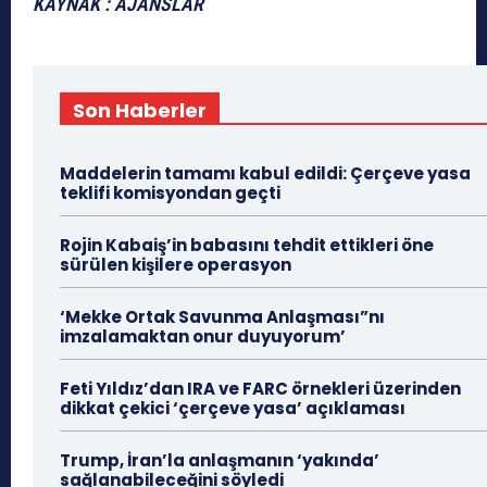
KAYNAK : AJANSLAR
Son Haberler
Maddelerin tamamı kabul edildi: Çerçeve yasa
teklifi komisyondan geçti
Rojin Kabaiş’in babasını tehdit ettikleri öne
sürülen kişilere operasyon
‘Mekke Ortak Savunma Anlaşması”nı
imzalamaktan onur duyuyorum’
Feti Yıldız’dan IRA ve FARC örnekleri üzerinden
dikkat çekici ‘çerçeve yasa’ açıklaması
Trump, İran’la anlaşmanın ‘yakında’
sağlanabileceğini söyledi