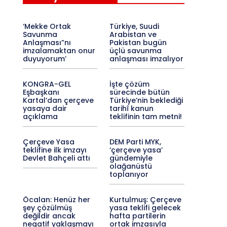
‘Mekke Ortak
Türkiye, Suudi
Savunma
Arabistan ve
Anlaşması”nı
Pakistan bugün
imzalamaktan onur
üçlü savunma
duyuyorum’
anlaşması imzalıyor
KONGRA-GEL
İşte çözüm
Eşbaşkanı
sürecinde bütün
Kartal’dan çerçeve
Türkiye’nin beklediği
yasaya dair
tarihî kanun
açıklama
teklifinin tam metni!
Çerçeve Yasa
DEM Parti MYK,
teklifine ilk imzayı
‘çerçeve yasa’
Devlet Bahçeli attı
gündemiyle
olağanüstü
toplanıyor
Öcalan: Henüz her
Kurtulmuş: Çerçeve
şey çözülmüş
yasa teklifi gelecek
değildir ancak
hafta partilerin
negatif yaklaşmayı
ortak imzasıyla