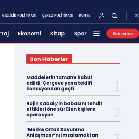
GIZLILIK POLITIKASI
ÇEREZ POLITIKASI
KÜNYE
taj
Ekonomi
Kitap
Spor
Subscribe
Son Haberler
Maddelerin tamamı kabul
edildi: Çerçeve yasa teklifi
komisyondan geçti
Rojin Kabaiş’in babasını tehdit
ettikleri öne sürülen kişilere
operasyon
‘Mekke Ortak Savunma
Anlaşması”nı imzalamaktan