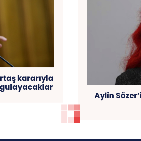
rtaş kararıyla
 uygulayacaklar
Aylin Sözer’