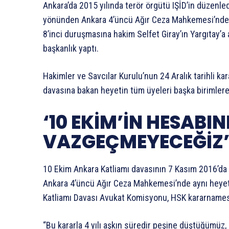
Ankara’da 2015 yılında terör örgütü IŞİD’in düzenled
yönünden Ankara 4’üncü Ağır Ceza Mahkemesi’nde g
8’inci duruşmasına hakim Selfet Giray’ın Yargıtay’
başkanlık yaptı.
Hakimler ve Savcılar Kurulu’nun 24 Aralık tarihli k
davasına bakan heyetin tüm üyeleri başka birimlere
‘10 EKİM’İN HESAB
VAZGEÇMEYECEĞİZ
10 Ekim Ankara Katliamı davasının 7 Kasım 2016’da
Ankara 4’üncü Ağır Ceza Mahkemesi’nde aynı heyet
Katliamı Davası Avukat Komisyonu, HSK kararnamesiy
“Bu kararla 4 yılı aşkın süredir peşine düştüğümüz,