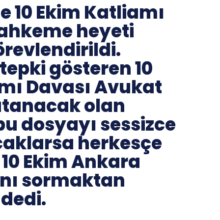
 10 Ekim Katliamı
ahkeme heyeti
revlendirildi.
 tepki gösteren 10
amı Davası Avukat
atanacak olan
bu dosyayı sessizce
aklarsa herkesçe
er 10 Ekim Ankara
ını sormaktan
dedi.