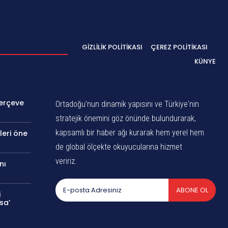
GIZLILIK POLITIKASI
ÇEREZ POLITIKASI
KÜNYE
Çerçeve
Ortadoğu’nun dinamik yapısını ve Türkiye'nin
stratejik önemini göz önünde bulundurarak,
kapsamlı bir haber ağı kurarak hem yerel hem
leri öne
de global ölçekte okuyucularına hizmet
veririz.
nı
ABONE OL
i
sa’