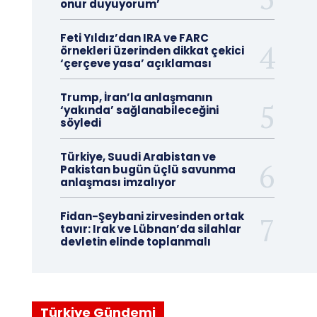
onur duyuyorum’
Feti Yıldız’dan IRA ve FARC
örnekleri üzerinden dikkat çekici
‘çerçeve yasa’ açıklaması
Trump, İran’la anlaşmanın
‘yakında’ sağlanabileceğini
söyledi
Türkiye, Suudi Arabistan ve
Pakistan bugün üçlü savunma
anlaşması imzalıyor
Fidan-Şeybani zirvesinden ortak
tavır: Irak ve Lübnan’da silahlar
devletin elinde toplanmalı
Türkiye Gündemi