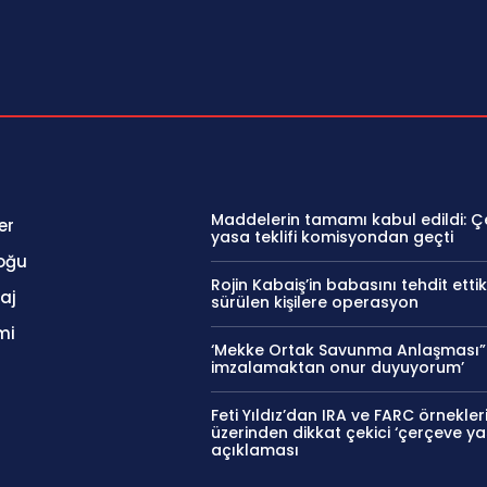
Maddelerin tamamı kabul edildi: 
er
yasa teklifi komisyondan geçti
oğu
Rojin Kabaiş’in babasını tehdit ettik
aj
sürülen kişilere operasyon
mi
‘Mekke Ortak Savunma Anlaşması”
imzalamaktan onur duyuyorum’
Feti Yıldız’dan IRA ve FARC örnekler
üzerinden dikkat çekici ‘çerçeve ya
açıklaması