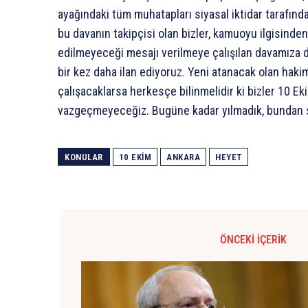
ayağındaki tüm muhatapları siyasal iktidar tarafında
bu davanın takipçisi olan bizler, kamuoyu ilgisind
edilmeyeceği mesajı verilmeye çalışılan davamıza d
bir kez daha ilan ediyoruz. Yeni atanacak olan hak
çalışacaklarsa herkesçe bilinmelidir ki bizler 10 E
vazgeçmeyeceğiz. Bugüne kadar yılmadık, bundan s
KONULAR
10 EKIM
ANKARA
HEYET
ÖNCEKI İÇERIK