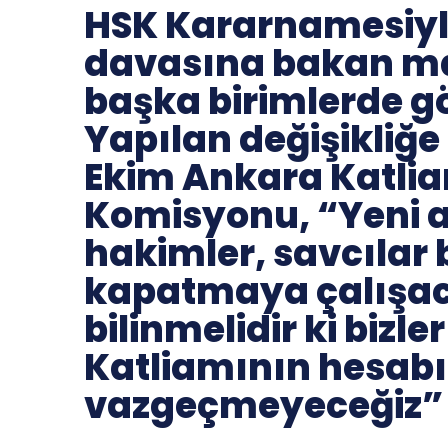
HSK Kararnamesiyle
davasına bakan m
başka birimlerde gö
Yapılan değişikliğe
Ekim Ankara Katli
Komisyonu, “Yeni 
hakimler, savcılar 
kapatmaya çalışac
bilinmelidir ki bizl
Katliamının hesab
vazgeçmeyeceğiz” 