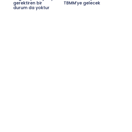
gerektiren bir
TBMM’ye gelecek
durum da yoktur