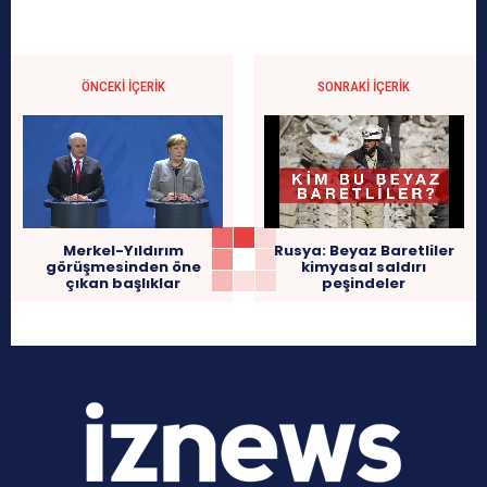
ÖNCEKI İÇERIK
SONRAKI İÇERIK
Rusya: Beyaz Baretliler
Merkel-Yıldırım
kimyasal saldırı
görüşmesinden öne
peşindeler
çıkan başlıklar