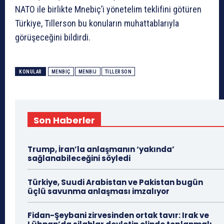
NATO ile birlikte Mnebiç’i yönetelim teklifini götüren
Türkiye, Tillerson bu konuların muhattablarıyla
görüşeceğini bildirdi.
KONULAR
MENBIÇ
MENBIJ
TILLERSON
Son Haberler
Trump, İran’la anlaşmanın ‘yakında’
sağlanabileceğini söyledi
Türkiye, Suudi Arabistan ve Pakistan bugün
üçlü savunma anlaşması imzalıyor
Fidan-Şeybani zirvesinden ortak tavır: Irak ve