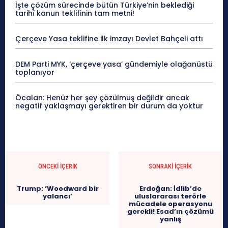
İşte çözüm sürecinde bütün Türkiye’nin beklediği
tarihî kanun teklifinin tam metni!
Çerçeve Yasa teklifine ilk imzayı Devlet Bahçeli attı
DEM Parti MYK, ‘çerçeve yasa’ gündemiyle olağanüstü
toplanıyor
Öcalan: Henüz her şey çözülmüş değildir ancak
negatif yaklaşmayı gerektiren bir durum da yoktur
ÖNCEKI İÇERIK
SONRAKI İÇERIK
Trump: ‘Woodward bir
Erdoğan: İdlib’de
yalancı’
uluslararası terörle
mücadele operasyonu
gerekli! Esad’ın çözümü
yanlış