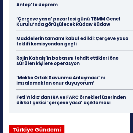
Antep’te deprem
‘Çerçeve yasa’ pazartesi günü TBMM Genel
Kurulu’nda görüşülecek Rûdaw Rûdaw
Maddelerin tamamı kabul edildi: Çerçeve yasa
teklifi komisyondan geçti
Rojin Kabaiş’in babasını tehdit ettikleri öne
sürülen kişilere operasyon
‘Mekke Ortak Savunma Anlaşması”nı
imzalamaktan onur duyuyorum’
Feti Yıldız’dan IRA ve FARC örnekleri üzerinden
dikkat çekici ‘çerçeve yasa’ açıklaması
Türkiye Gündemi