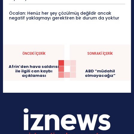
Öcalan: Henüz her şey çözülmüş değildir ancak
negatif yaklaşmayı gerektiren bir durum da yoktur
ÖNCEKI İÇERIK
SONRAKI İÇERIK
Afrin’den hava saldırısı
ile ilgili can kaybı
ABD “müdahil
açıklaması
olmayacağız”