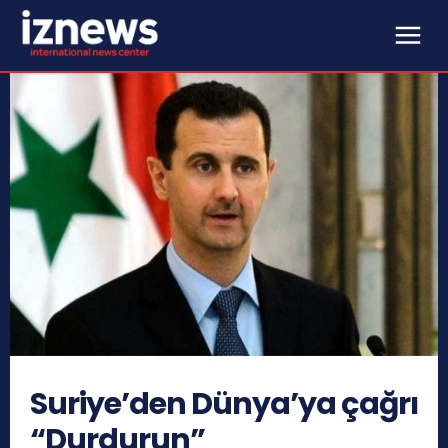
Suriye’den Dünya’ya çağrı
“Durdurun”