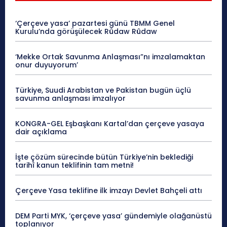
‘Çerçeve yasa’ pazartesi günü TBMM Genel
Kurulu’nda görüşülecek Rûdaw Rûdaw
‘Mekke Ortak Savunma Anlaşması”nı imzalamaktan
onur duyuyorum’
Türkiye, Suudi Arabistan ve Pakistan bugün üçlü
savunma anlaşması imzalıyor
KONGRA-GEL Eşbaşkanı Kartal’dan çerçeve yasaya
dair açıklama
İşte çözüm sürecinde bütün Türkiye’nin beklediği
tarihî kanun teklifinin tam metni!
Çerçeve Yasa teklifine ilk imzayı Devlet Bahçeli attı
DEM Parti MYK, ‘çerçeve yasa’ gündemiyle olağanüstü
toplanıyor