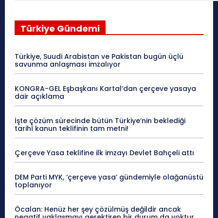
Türkiye Gündemi
Türkiye, Suudi Arabistan ve Pakistan bugün üçlü
savunma anlaşması imzalıyor
KONGRA-GEL Eşbaşkanı Kartal’dan çerçeve yasaya
dair açıklama
İşte çözüm sürecinde bütün Türkiye’nin beklediği
tarihî kanun teklifinin tam metni!
Çerçeve Yasa teklifine ilk imzayı Devlet Bahçeli attı
DEM Parti MYK, ‘çerçeve yasa’ gündemiyle olağanüstü
toplanıyor
Öcalan: Henüz her şey çözülmüş değildir ancak
negatif yaklaşmayı gerektiren bir durum da yoktur