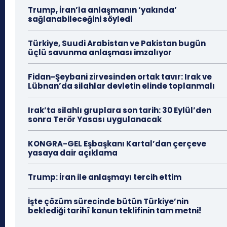
Trump, İran’la anlaşmanın ‘yakında’
sağlanabileceğini söyledi
Türkiye, Suudi Arabistan ve Pakistan bugün
üçlü savunma anlaşması imzalıyor
Fidan-Şeybani zirvesinden ortak tavır: Irak ve
Lübnan’da silahlar devletin elinde toplanmalı
Irak’ta silahlı gruplara son tarih: 30 Eylül’den
sonra Terör Yasası uygulanacak
KONGRA-GEL Eşbaşkanı Kartal’dan çerçeve
yasaya dair açıklama
Trump: İran ile anlaşmayı tercih ettim
İşte çözüm sürecinde bütün Türkiye’nin
beklediği tarihî kanun teklifinin tam metni!