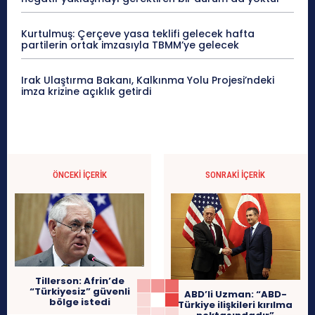
Kurtulmuş: Çerçeve yasa teklifi gelecek hafta
partilerin ortak imzasıyla TBMM’ye gelecek
Irak Ulaştırma Bakanı, Kalkınma Yolu Projesi’ndeki
imza krizine açıklık getirdi
ÖNCEKI İÇERIK
SONRAKI İÇERIK
Tillerson: Afrin’de
“Türkiyesiz” güvenli
ABD’li Uzman: “ABD-
bölge istedi
Türkiye ilişkileri kırılma