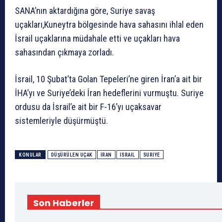
SANA’nın aktardığına göre, Suriye savaş
uçakları,Kuneytra bölgesinde hava sahasını ihlal eden
İsrail uçaklarına müdahale etti ve uçakları hava
sahasından çıkmaya zorladı.
İsrail, 10 Şubat’ta Golan Tepeleri’ne giren İran’a ait bir
İHA’yı ve Suriye’deki İran hedeflerini vurmuştu. Suriye
ordusu da İsrail’e ait bir F-16’yı uçaksavar
sistemleriyle düşürmüştü.
KONULAR
DÜŞÜRÜLEN UÇAK
İRAN
ISRAIL
SURIYE
Son Haberler