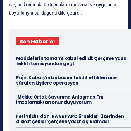
ise, bu konudaki tartışmaların mevzuat ve uygulama
boyutlarıyla sürdüğünü dile getirdi.
Son Haberler
Maddelerin tamamı kabul edildi: Çerçeve yasa
teklifi komisyondan geçti
Rojin Kabaiş’in babasını tehdit ettikleri öne
sürülen kişilere operasyon
‘Mekke Ortak Savunma Anlaşması”nı
imzalamaktan onur duyuyorum’
Feti Yıldız’dan IRA ve FARC örnekleri üzerinden
dikkat çekici ‘çerçeve yasa’ açıklaması