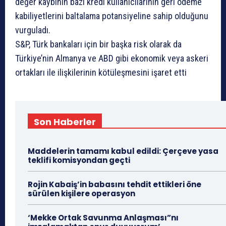
değer kaybının bazı kredi kullanıcılarının geri ödeme
kabiliyetlerini baltalama potansiyeline sahip olduğunu
vurguladı.
S&P, Türk bankaları için bir başka risk olarak da
Türkiye’nin Almanya ve ABD gibi ekonomik veya askeri
ortakları ile ilişkilerinin kötüleşmesini işaret etti
Son Haberler
Maddelerin tamamı kabul edildi: Çerçeve yasa
teklifi komisyondan geçti
Rojin Kabaiş’in babasını tehdit ettikleri öne
sürülen kişilere operasyon
‘Mekke Ortak Savunma Anlaşması”nı