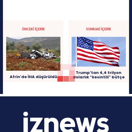
ÖNCEKI İÇERIK
SONRAKI İÇERIK
Trump’tan 4,4 trilyon
Afrin’de İHA düşürüldü
dolarlık “kesintili” bütçe