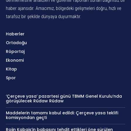
derinlemesine analizleri ve güvenilir raporları sunan bağımsız bir
haber ajansıdır. Amacımız, bölgedeki gelişmeleri doğru, hızlı ve
tarafsız bir şekilde dünyaya duyurmaktır.
Haberler
Ortadoğu
Röportaj
Ekonomi
Kitap
Spor
‘Çerçeve yasa’ pazartesi günü TBMM Genel Kurulu’nda
görüşülecek Rûdaw Rûdaw
Maddelerin tamamı kabul edildi: Çerçeve yasa teklifi
komisyondan geçti
Rojin Kabaiş’in babasını tehdit ettikleri öne sürülen