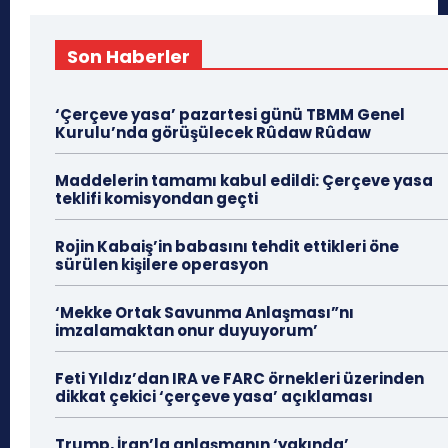
Son Haberler
‘Çerçeve yasa’ pazartesi günü TBMM Genel
Kurulu’nda görüşülecek Rûdaw Rûdaw
Maddelerin tamamı kabul edildi: Çerçeve yasa
teklifi komisyondan geçti
Rojin Kabaiş’in babasını tehdit ettikleri öne
sürülen kişilere operasyon
‘Mekke Ortak Savunma Anlaşması”nı
imzalamaktan onur duyuyorum’
Feti Yıldız’dan IRA ve FARC örnekleri üzerinden
dikkat çekici ‘çerçeve yasa’ açıklaması
Trump, İran’la anlaşmanın ‘yakında’