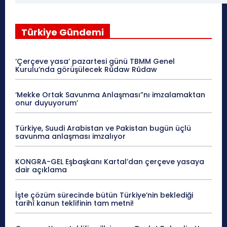
Türkiye Gündemi
‘Çerçeve yasa’ pazartesi günü TBMM Genel
Kurulu’nda görüşülecek Rûdaw Rûdaw
‘Mekke Ortak Savunma Anlaşması”nı imzalamaktan
onur duyuyorum’
Türkiye, Suudi Arabistan ve Pakistan bugün üçlü
savunma anlaşması imzalıyor
KONGRA-GEL Eşbaşkanı Kartal’dan çerçeve yasaya
dair açıklama
İşte çözüm sürecinde bütün Türkiye’nin beklediği
tarihî kanun teklifinin tam metni!