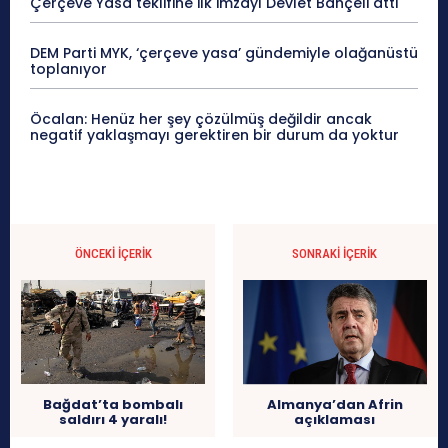
Çerçeve Yasa teklifine ilk imzayı Devlet Bahçeli attı
DEM Parti MYK, ‘çerçeve yasa’ gündemiyle olağanüstü
toplanıyor
Öcalan: Henüz her şey çözülmüş değildir ancak
negatif yaklaşmayı gerektiren bir durum da yoktur
ÖNCEKI İÇERIK
SONRAKI İÇERIK
Bağdat’ta bombalı
Almanya’dan Afrin
saldırı 4 yaralı!
açıklaması