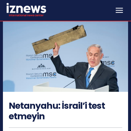
Netanyahu: İsrail’i test
etmeyin