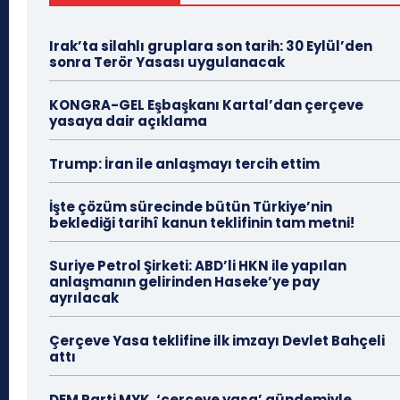
Irak’ta silahlı gruplara son tarih: 30 Eylül’den
sonra Terör Yasası uygulanacak
KONGRA-GEL Eşbaşkanı Kartal’dan çerçeve
yasaya dair açıklama
Trump: İran ile anlaşmayı tercih ettim
İşte çözüm sürecinde bütün Türkiye’nin
beklediği tarihî kanun teklifinin tam metni!
Suriye Petrol Şirketi: ABD’li HKN ile yapılan
anlaşmanın gelirinden Haseke’ye pay
ayrılacak
Çerçeve Yasa teklifine ilk imzayı Devlet Bahçeli
attı
DEM Parti MYK, ‘çerçeve yasa’ gündemiyle