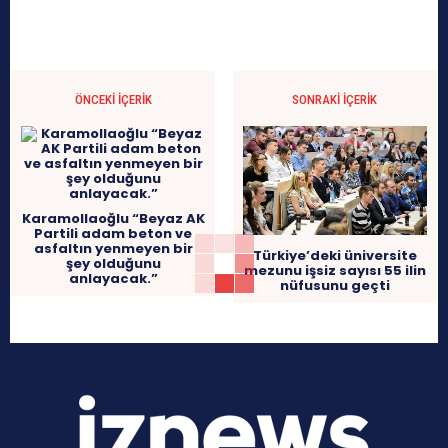
ÖNCEKI İÇERIK
SONRAKI İÇERIK
Karamollaoğlu “Beyaz AK
Partili adam beton ve
asfaltın yenmeyen bir
Türkiye’deki üniversite
şey olduğunu
mezunu işsiz sayısı 55 ilin
anlayacak.”
nüfusunu geçti