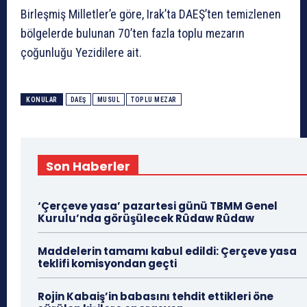
Birleşmiş Milletler’e göre, Irak’ta DAEŞ’ten temizlenen
bölgelerde bulunan 70’ten fazla toplu mezarın
çoğunluğu Yezidilere ait.
KONULAR
DAEŞ
MUSUL
TOPLU MEZAR
Son Haberler
‘Çerçeve yasa’ pazartesi günü TBMM Genel
Kurulu’nda görüşülecek Rûdaw Rûdaw
Maddelerin tamamı kabul edildi: Çerçeve yasa
teklifi komisyondan geçti
Rojin Kabaiş’in babasını tehdit ettikleri öne