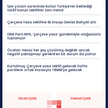
İşte çözüm sürecinde bütün Türkiye’nin beklediği
tarihî kanun teklifinin tam metni!
Çerçeve Yasa teklifine ilk imzayı Devlet Bahçeli attı
DEM Parti MYK, ‘çerçeve yasa’ gündemiyle olağanüstü
toplanıyor
Öcalan: Henüz her şey çözülmüş değildir ancak
negatif yaklaşmayı gerektiren bir durum da yoktur
Kurtulmuş: Çerçeve yasa teklifi gelecek hafta
partilerin ortak imzasıyla TBMM’ye gelecek
ÖNCEKI İÇERIK
SONRAKI İÇERIK