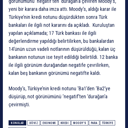
görünümünü ‘negatif’ten ‘durağan’a çeviren Moody’s,
yeni bir karara daha imza attı. Moody’s, aldığı karar ile
Türkiye’nin kredi notunu düşürdükten sonra Türk
bankaları ile ilgili not kararını da açıkladı. Kuruluştan
yapılan açıklamada; 17 Türk bankası ile ilgili
değerlendirme yapıldığı belirtilirken, bu bankalardan
14’ünün uzun vadeli notlarının düşürüldüğü, kalan üç
bankanın notunun ise teyit edildiği belirtildi. 12 banka
ile ilgili görünüm durağandan negatife çevrilirken,
kalan beş bankanın görünümü negatifte kaldı.
Moody’s, Türkiye’nin kredi notunu ‘Ba1’den ‘Ba2’ye
düşürüp, not görünümünü ‘negatif’ten ‘durağan’a
çevirmişti.
KONULAR
DÖVİZ
EKONOMI
KREDI
MOODY'S
PARA
TÜRKIYE