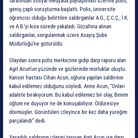
tarafından sosyal medyada paylaşılması üzerine polis,
geniş çaplı soruşturma başlattı. Polis, üniversite
öğrencisi olduğu belirtilen saldırganlar A.G., Ç.C.Ç., İ.K.
ve A.B.’yi kısa sürede yakaladı. Gözaltına alınan
saldırganlar, sorgulanmak üzere Asayiş Şube
Müdürlüğü’ne götürüldü.
Olaydan sonra polis merkezine gidip darp raporu alan
Agit Acun’un yüzünde ve gözlerinde morluklar oluştu.
Kanser hastası Cihan Acun, oğluna yapılan saldırının
kabul edilemez olduğunu söyledi. Anne Acun, “Onları
adalete bırakıyorum. Bu kabul edilemez bir olay, Benim
oğlum ne duyuyor ne de konuşabiliyor. Öldüresiye
dövmüşler. Görüntüleri izleyince bir kez daha yüreğim
parçalandı” dedi.
Yaşadığı saldırının izlerini taşıyan Agit Acun ise darp