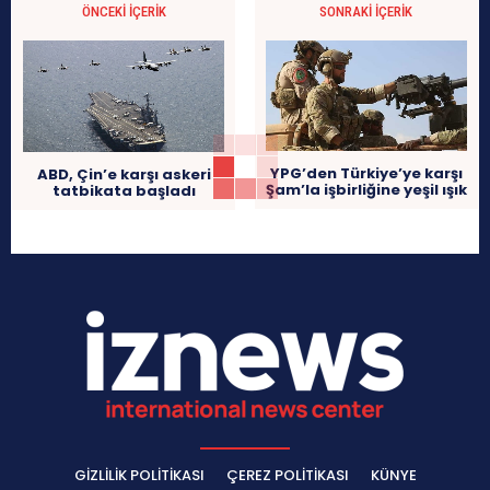
ÖNCEKI İÇERIK
SONRAKI İÇERIK
YPG’den Türkiye’ye karşı
ABD, Çin’e karşı askeri
Şam’la işbirliğine yeşil ışık
tatbikata başladı
GIZLILIK POLITIKASI
ÇEREZ POLITIKASI
KÜNYE