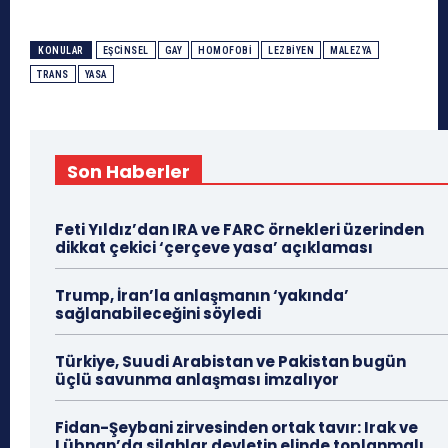
KONULAR
EŞCINSEL
GAY
HOMOFOBI
LEZBIYEN
MALEZYA
TRANS
YASA
Son Haberler
Feti Yıldız’dan IRA ve FARC örnekleri üzerinden
dikkat çekici ‘çerçeve yasa’ açıklaması
Trump, İran’la anlaşmanın ‘yakında’
sağlanabileceğini söyledi
Türkiye, Suudi Arabistan ve Pakistan bugün
üçlü savunma anlaşması imzalıyor
Fidan-Şeybani zirvesinden ortak tavır: Irak ve
Lübnan’da silahlar devletin elinde toplanmalı