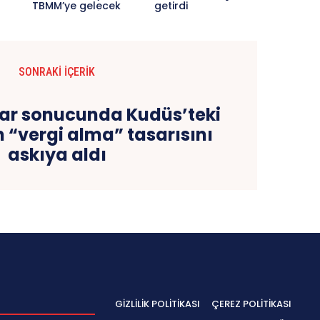
TBMM’ye gelecek
getirdi
SONRAKI İÇERIK
ılar sonucunda Kudüs’teki
n “vergi alma” tasarısını
askıya aldı
GIZLILIK POLITIKASI
ÇEREZ POLITIKASI