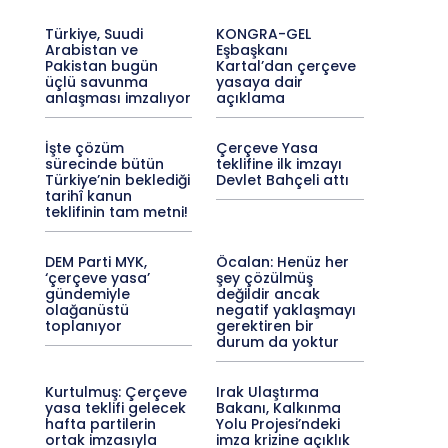
Türkiye, Suudi
KONGRA-GEL
Arabistan ve
Eşbaşkanı
Pakistan bugün
Kartal’dan çerçeve
üçlü savunma
yasaya dair
anlaşması imzalıyor
açıklama
İşte çözüm
Çerçeve Yasa
sürecinde bütün
teklifine ilk imzayı
Türkiye’nin beklediği
Devlet Bahçeli attı
tarihî kanun
teklifinin tam metni!
DEM Parti MYK,
Öcalan: Henüz her
‘çerçeve yasa’
şey çözülmüş
gündemiyle
değildir ancak
olağanüstü
negatif yaklaşmayı
toplanıyor
gerektiren bir
durum da yoktur
Kurtulmuş: Çerçeve
Irak Ulaştırma
yasa teklifi gelecek
Bakanı, Kalkınma
hafta partilerin
Yolu Projesi’ndeki
ortak imzasıyla
imza krizine açıklık