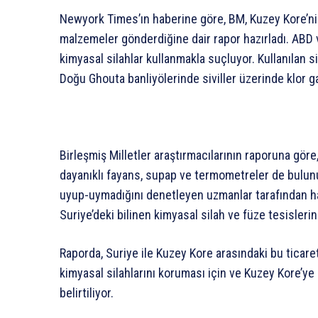
Newyork Times’ın haberine göre, BM, Kuzey Kore’nin
malzemeler gönderdiğine dair rapor hazırladı. ABD v
kimyasal silahlar kullanmakla suçluyor. Kullanılan s
Doğu Ghouta banliyölerinde siviller üzerinde klor ga
Birleşmiş Milletler araştırmacılarının raporuna gö
dayanıklı fayans, supap ve termometreler de bulunuy
uyup-uymadığını denetleyen uzmanlar tarafından ha
Suriye’deki bilinen kimyasal silah ve füze tesislerind
Raporda, Suriye ile Kuzey Kore arasındaki bu ticare
kimyasal silahlarını koruması için ve Kuzey Kore’ye 
belirtiliyor.