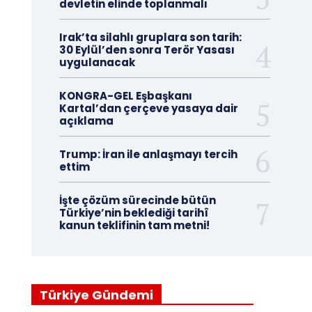
devletin elinde toplanmalı
Irak’ta silahlı gruplara son tarih:
30 Eylül’den sonra Terör Yasası
uygulanacak
KONGRA-GEL Eşbaşkanı
Kartal’dan çerçeve yasaya dair
açıklama
Trump: İran ile anlaşmayı tercih
ettim
İşte çözüm sürecinde bütün
Türkiye’nin beklediği tarihî
kanun teklifinin tam metni!
Türkiye Gündemi