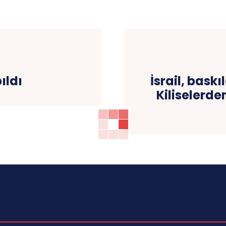
ıldı
İsrail, bask
Kiliselerde