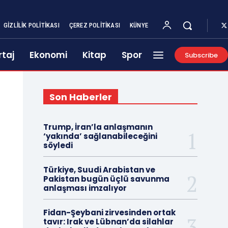
GIZLILIK POLITIKASI
ÇEREZ POLITIKASI
KÜNYE
taj
Ekonomi
Kitap
Spor
Subscribe
Son Haberler
Trump, İran’la anlaşmanın
‘yakında’ sağlanabileceğini
söyledi
Türkiye, Suudi Arabistan ve
Pakistan bugün üçlü savunma
anlaşması imzalıyor
Fidan-Şeybani zirvesinden ortak
tavır: Irak ve Lübnan’da silahlar