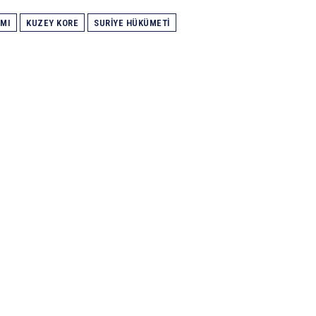
IMI
KUZEY KORE
SURIYE HÜKÜMETI