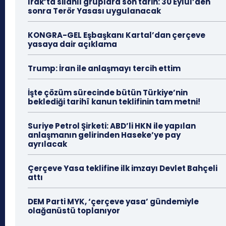
Irak’ta silahlı gruplara son tarih: 30 Eylül’den
sonra Terör Yasası uygulanacak
KONGRA-GEL Eşbaşkanı Kartal’dan çerçeve
yasaya dair açıklama
Trump: İran ile anlaşmayı tercih ettim
İşte çözüm sürecinde bütün Türkiye’nin
beklediği tarihî kanun teklifinin tam metni!
Suriye Petrol Şirketi: ABD’li HKN ile yapılan
anlaşmanın gelirinden Haseke’ye pay
ayrılacak
Çerçeve Yasa teklifine ilk imzayı Devlet Bahçeli
attı
DEM Parti MYK, ‘çerçeve yasa’ gündemiyle
olağanüstü toplanıyor