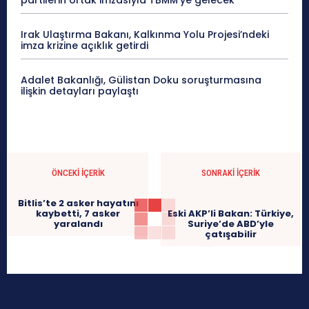
Irak Ulaştırma Bakanı, Kalkınma Yolu Projesi’ndeki
imza krizine açıklık getirdi
Adalet Bakanlığı, Gülistan Doku soruşturmasına
ilişkin detayları paylaştı
ÖNCEKI İÇERIK
SONRAKI İÇERIK
Bitlis’te 2 asker hayatını
kaybetti, 7 asker
Eski AKP’li Bakan: Türkiye,
yaralandı
Suriye’de ABD’yle
çatışabilir