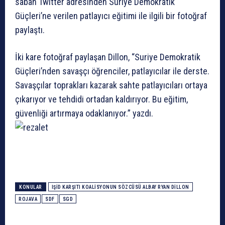
sabah Twitter adresinden Suriye Demokratik
Güçleri’ne verilen patlayıcı eğitimi ile ilgili bir fotoğraf
paylaştı.
İki kare fotoğraf paylaşan Dillon, “Suriye Demokratik
Güçleri’nden savaşçı öğrenciler, patlayıcılar ile derste.
Savaşçılar toprakları kazarak sahte patlayıcıları ortaya
çıkarıyor ve tehdidi ortadan kaldırıyor. Bu eğitim,
güvenliği artırmaya odaklanıyor.” yazdı.
KONULAR
IŞİD KARŞITI KOALISYONUN SÖZCÜSÜ ALBAY RYAN DILLON
ROJAVA
SDF
SGD