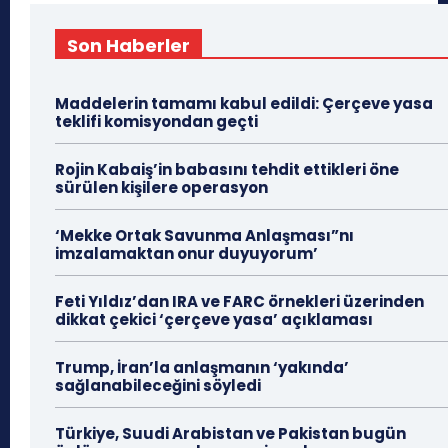
Son Haberler
Maddelerin tamamı kabul edildi: Çerçeve yasa
teklifi komisyondan geçti
Rojin Kabaiş’in babasını tehdit ettikleri öne
sürülen kişilere operasyon
‘Mekke Ortak Savunma Anlaşması”nı
imzalamaktan onur duyuyorum’
Feti Yıldız’dan IRA ve FARC örnekleri üzerinden
dikkat çekici ‘çerçeve yasa’ açıklaması
Trump, İran’la anlaşmanın ‘yakında’
sağlanabileceğini söyledi
Türkiye, Suudi Arabistan ve Pakistan bugün