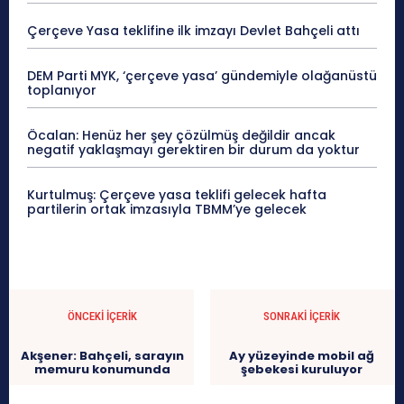
Çerçeve Yasa teklifine ilk imzayı Devlet Bahçeli attı
DEM Parti MYK, ‘çerçeve yasa’ gündemiyle olağanüstü
toplanıyor
Öcalan: Henüz her şey çözülmüş değildir ancak
negatif yaklaşmayı gerektiren bir durum da yoktur
Kurtulmuş: Çerçeve yasa teklifi gelecek hafta
partilerin ortak imzasıyla TBMM’ye gelecek
ÖNCEKI İÇERIK
SONRAKI İÇERIK
Akşener: Bahçeli, sarayın
Ay yüzeyinde mobil ağ
memuru konumunda
şebekesi kuruluyor