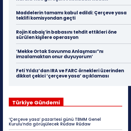
Maddelerin tamamı kabul edildi: Çerçeve yasa
teklifi komisyondan geçti
Rojin Kabaiş’in babasını tehdit ettikleri öne
sürülen kişilere operasyon
‘Mekke Ortak Savunma Anlaşması”nı
imzalamaktan onur duyuyorum’
Feti Yıldız’dan IRA ve FARC örnekleri üzerinden
dikkat çekici ‘çerçeve yasa’ açıklaması
Türkiye Gündemi
‘Çerçeve yasa’ pazartesi günü TBMM Genel
Kurulu’nda görüşülecek Rûdaw Rûdaw