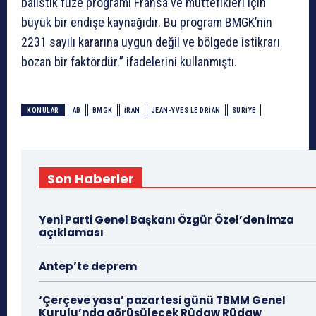
balistik füze programı Fransa ve müttefikleri için
büyük bir endişe kaynağıdır. Bu program BMGK’nin
2231 sayılı kararına uygun değil ve bölgede istikrarı
bozan bir faktördür.” ifadelerini kullanmıştı.
KONULAR
AB
BMGK
İRAN
JEAN-YVES LE DRIAN
SURIYE
Son Haberler
Yeni Parti Genel Başkanı Özgür Özel’den imza
açıklaması
Antep’te deprem
‘Çerçeve yasa’ pazartesi günü TBMM Genel
Kurulu’nda görüşülecek Rûdaw Rûdaw