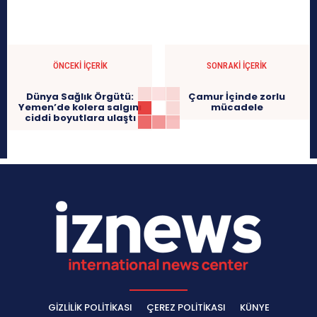
ÖNCEKI İÇERIK
SONRAKI İÇERIK
Dünya Sağlık Örgütü:
Çamur İçinde zorlu
Yemen’de kolera salgını
mücadele
ciddi boyutlara ulaştı
GIZLILIK POLITIKASI
ÇEREZ POLITIKASI
KÜNYE