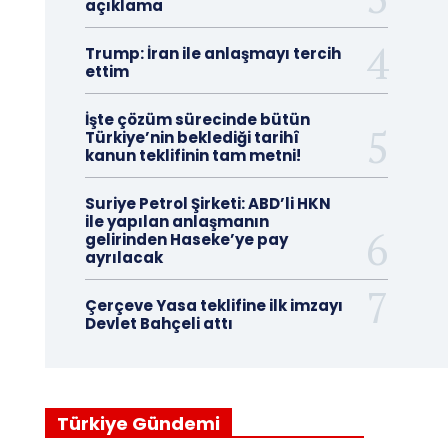
açıklama
Trump: İran ile anlaşmayı tercih
ettim
İşte çözüm sürecinde bütün
Türkiye’nin beklediği tarihî
kanun teklifinin tam metni!
Suriye Petrol Şirketi: ABD’li HKN
ile yapılan anlaşmanın
gelirinden Haseke’ye pay
ayrılacak
Çerçeve Yasa teklifine ilk imzayı
Devlet Bahçeli attı
Türkiye Gündemi