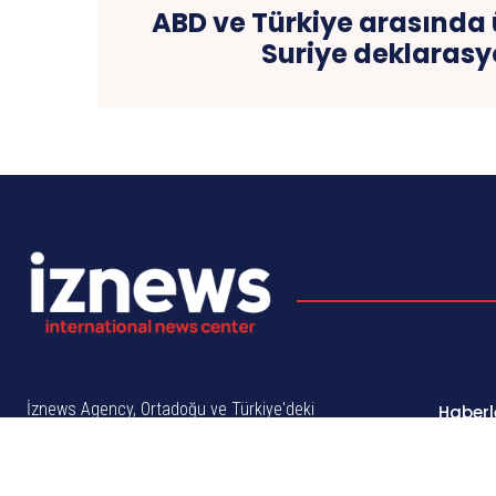
ABD ve Türkiye arasında
Suriye deklarasy
İznews Agency, Ortadoğu ve Türkiye'deki
Haberl
en güncel haberleri, derinlemesine
Ortad
analizleri ve güvenilir raporları sunan
Röport