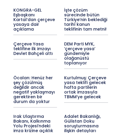
KONGRA-GEL
İşte çözüm
Eşbaşkanı
sürecinde bütün
Kartal’dan çerçeve
Türkiye’nin beklediği
yasaya dair
tarihî kanun
açıklama
teklifinin tam metni!
Çerçeve Yasa
DEM Parti MYK,
teklifine ilk imzayı
‘çerçeve yasa’
Devlet Bahçeli attı
gündemiyle
olağanüstü
toplanıyor
Öcalan: Henüz her
Kurtulmuş: Çerçeve
şey çözülmüş
yasa teklifi gelecek
değildir ancak
hafta partilerin
negatif yaklaşmayı
ortak imzasıyla
gerektiren bir
TBMM’ye gelecek
durum da yoktur
Irak Ulaştırma
Adalet Bakanlığı,
Bakanı, Kalkınma
Gülistan Doku
Yolu Projesi’ndeki
soruşturmasına
imza krizine açıklık
ilişkin detayları