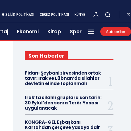
GIZLILIK POLITIKASI
ÇEREZ POLITIKASI
KÜNYE
taj
Ekonomi
Kitap
Spor
Subscribe
Son Haberler
Fidan-Şeybani zirvesinden ortak
tavır: Irak ve Lübnan’da silahlar
devletin elinde toplanmalı
Irak’ta silahlı gruplara son tarih:
30 Eylül’den sonra Terör Yasası
uygulanacak
KONGRA-GEL Eşbaşkanı
Kartal’dan çerçeve yasaya dair