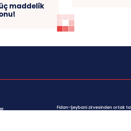
 üç maddelik
onu!
Fidan-Şeybani zirvesinden ortak tav
er
ve Lübnan’da silahlar devletin elin
toplanmalı
oğu
aj
Irak’ta silahlı gruplara son tarih: 3