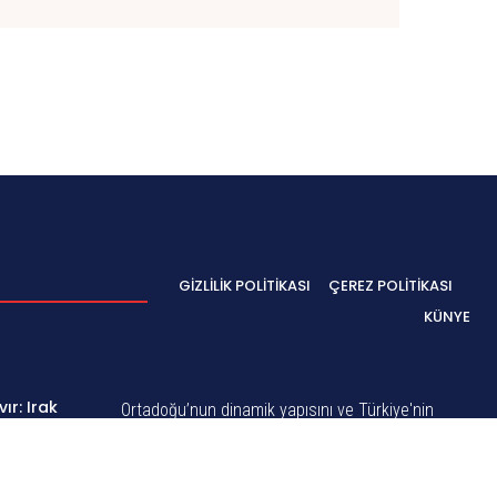
GIZLILIK POLITIKASI
ÇEREZ POLITIKASI
KÜNYE
ır: Irak
Ortadoğu’nun dinamik yapısını ve Türkiye'nin
de
stratejik önemini göz önünde bulundurarak,
kapsamlı bir haber ağı kurarak hem yerel hem
0