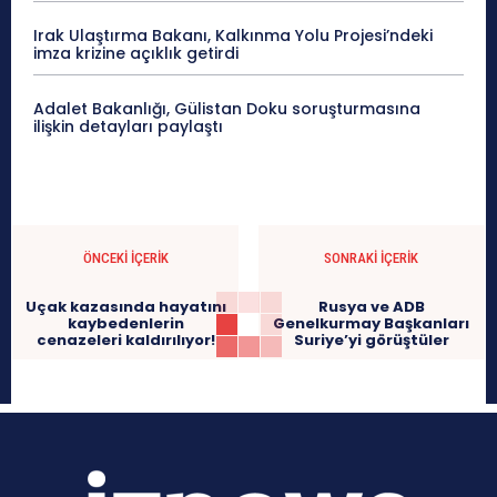
Irak Ulaştırma Bakanı, Kalkınma Yolu Projesi’ndeki
imza krizine açıklık getirdi
Adalet Bakanlığı, Gülistan Doku soruşturmasına
ilişkin detayları paylaştı
ÖNCEKI İÇERIK
SONRAKI İÇERIK
Uçak kazasında hayatını
Rusya ve ADB
kaybedenlerin
Genelkurmay Başkanları
cenazeleri kaldırılıyor!
Suriye’yi görüştüler