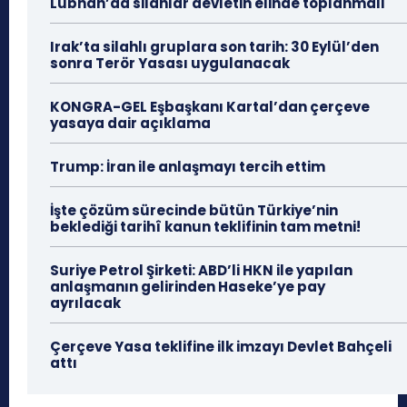
Lübnan’da silahlar devletin elinde toplanmalı
Irak’ta silahlı gruplara son tarih: 30 Eylül’den
sonra Terör Yasası uygulanacak
KONGRA-GEL Eşbaşkanı Kartal’dan çerçeve
yasaya dair açıklama
Trump: İran ile anlaşmayı tercih ettim
İşte çözüm sürecinde bütün Türkiye’nin
beklediği tarihî kanun teklifinin tam metni!
Suriye Petrol Şirketi: ABD’li HKN ile yapılan
anlaşmanın gelirinden Haseke’ye pay
ayrılacak
Çerçeve Yasa teklifine ilk imzayı Devlet Bahçeli
attı