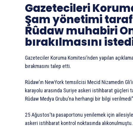
Gazetecileri Korum
Şam yönetimi tara
Rûdaw muhabiri Om
bırakılmasını istedi
Gazeteciler Koruma Komitesi’nden yapılan açıklam
bırakmasını talep etti.
Rûdaw’ın NewYork temsilcisi Mecid Nizamedin Gli’i
karayolu arasında Suriye askeri istihbarat güçleri ta
Rûdaw Medya Grubu’na herhangi bir bilgi verilmedi” 
25 Ağustos’ta pasaportonu yenilemek için ailesiyle
askeri istihbarat kontrol noktasında alıkonulmuştu.