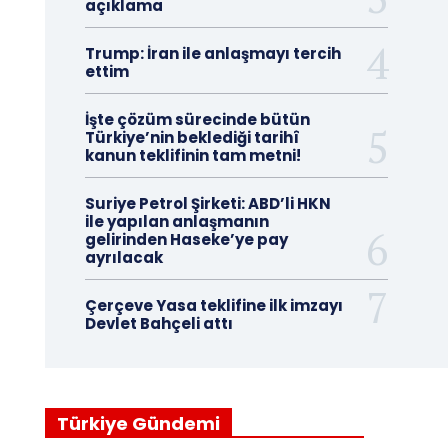
açıklama
Trump: İran ile anlaşmayı tercih
ettim
İşte çözüm sürecinde bütün
Türkiye’nin beklediği tarihî
kanun teklifinin tam metni!
Suriye Petrol Şirketi: ABD’li HKN
ile yapılan anlaşmanın
gelirinden Haseke’ye pay
ayrılacak
Çerçeve Yasa teklifine ilk imzayı
Devlet Bahçeli attı
Türkiye Gündemi