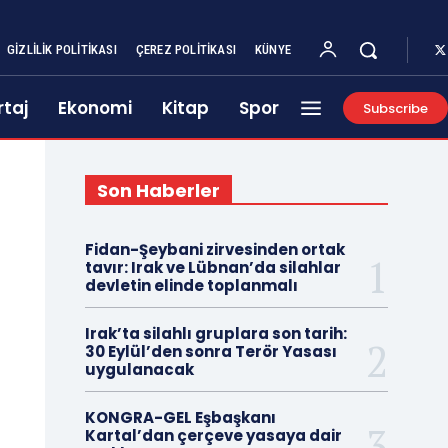
GIZLILIK POLITIKASI
ÇEREZ POLITIKASI
KÜNYE
taj
Ekonomi
Kitap
Spor
Subscribe
Son Haberler
Fidan-Şeybani zirvesinden ortak
tavır: Irak ve Lübnan’da silahlar
devletin elinde toplanmalı
Irak’ta silahlı gruplara son tarih:
30 Eylül’den sonra Terör Yasası
uygulanacak
KONGRA-GEL Eşbaşkanı
Kartal’dan çerçeve yasaya dair