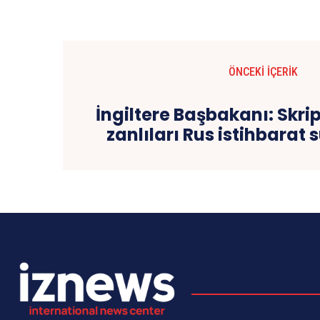
ÖNCEKI İÇERIK
İngiltere Başbakanı: Skri
zanlıları Rus istihbarat 