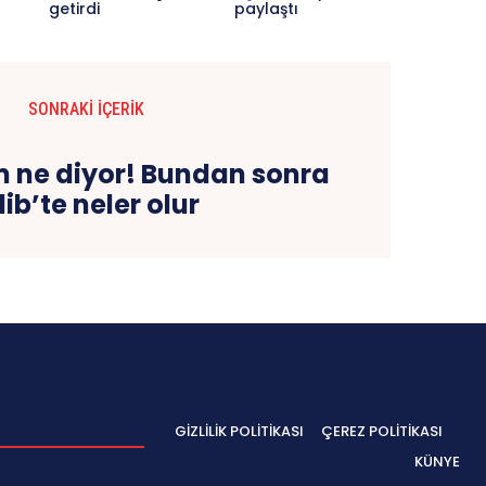
getirdi
paylaştı
SONRAKI İÇERIK
kim ne diyor! Bundan sonra
lib’te neler olur
GIZLILIK POLITIKASI
ÇEREZ POLITIKASI
KÜNYE