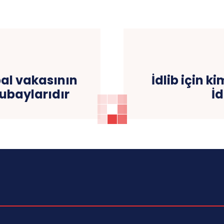
pal vakasının
İdlib için 
subaylarıdır
İd