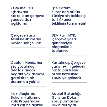
KONGRA-GEL
İşte çözüm
Eşbaşkanı
sürecinde bütün
Kartal’dan çerçeve
Türkiye’nin beklediği
yasaya dair
tarihî kanun
açıklama
teklifinin tam metni!
Çerçeve Yasa
DEM Parti MYK,
teklifine ilk imzayı
‘çerçeve yasa’
Devlet Bahçeli attı
gündemiyle
olağanüstü
toplanıyor
Öcalan: Henüz her
Kurtulmuş: Çerçeve
şey çözülmüş
yasa teklifi gelecek
değildir ancak
hafta partilerin
negatif yaklaşmayı
ortak imzasıyla
gerektiren bir
TBMM’ye gelecek
durum da yoktur
Irak Ulaştırma
Adalet Bakanlığı,
Bakanı, Kalkınma
Gülistan Doku
Yolu Projesi’ndeki
soruşturmasına
imza krizine açıklık
ilişkin detayları