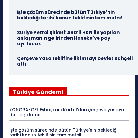
İşte çözüm sürecinde bütün Türkiye’nin
beklediği tarihî kanun teklifinin tam metni!
Suriye Petrol Şirketi: ABD’li HKN ile yapılan
anlaşmanın gelirinden Haseke’ye pay
ayrılacak
Çerçeve Yasa teklifine ilk imzayı Devlet Bahçeli
attı
Türkiye Gündemi
KONGRA-GEL Eşbaşkanı Kartal’dan çerçeve yasaya
dair açıklama
İşte çözüm sürecinde bütün Türkiye’nin beklediği
tarihî kanun teklifinin tam metni!