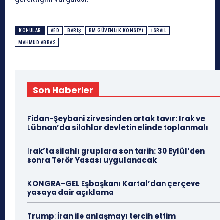
KONULAR
ABD
BARIŞ
BM GÜVENLIK KONSEYI
ISRAIL
MAHMUD ABBAS
Son Haberler
Fidan-Şeybani zirvesinden ortak tavır: Irak ve
Lübnan’da silahlar devletin elinde toplanmalı
Irak’ta silahlı gruplara son tarih: 30 Eylül’den
sonra Terör Yasası uygulanacak
KONGRA-GEL Eşbaşkanı Kartal’dan çerçeve
yasaya dair açıklama
Trump: İran ile anlaşmayı tercih ettim