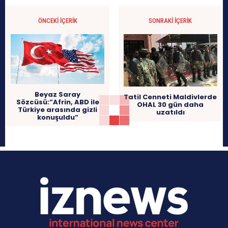
ÖNCEKI İÇERIK
SONRAKI İÇERIK
Beyaz Saray
Tatil Cenneti Maldivlerde
Sözcüsü:”Afrin, ABD ile
OHAL 30 gün daha
Türkiye arasında gizli
uzatıldı
konuşuldu”