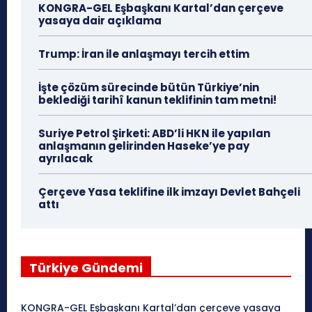
KONGRA-GEL Eşbaşkanı Kartal’dan çerçeve
yasaya dair açıklama
Trump: İran ile anlaşmayı tercih ettim
İşte çözüm sürecinde bütün Türkiye’nin
beklediği tarihî kanun teklifinin tam metni!
Suriye Petrol Şirketi: ABD’li HKN ile yapılan
anlaşmanın gelirinden Haseke’ye pay
ayrılacak
Çerçeve Yasa teklifine ilk imzayı Devlet Bahçeli
attı
Türkiye Gündemi
KONGRA-GEL Eşbaşkanı Kartal’dan çerçeve yasaya