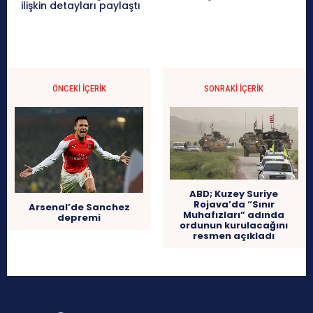
ilişkin detayları paylaştı
ÖNCEKI İÇERIK
SONRAKI İÇERIK
ABD; Kuzey Suriye
Rojava’da “Sınır
Arsenal’de Sanchez
Muhafızları” adında
depremi
ordunun kurulacağını
resmen açıkladı