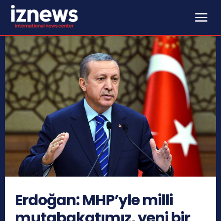
Erdoğan: MHP’yle milli
mutabakatımız, yeni bir