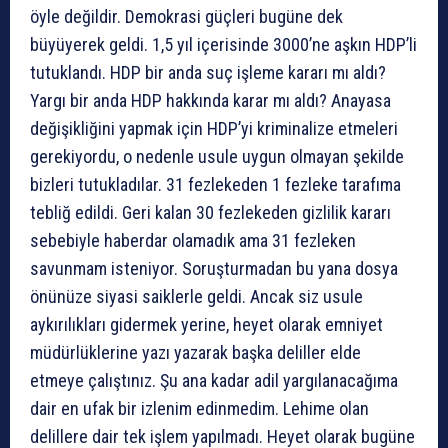
öyle değildir. Demokrasi güçleri bugüne dek
büyüyerek geldi. 1,5 yıl içerisinde 3000’ne aşkın HDP’li
tutuklandı. HDP bir anda suç işleme kararı mı aldı?
Yargı bir anda HDP hakkında karar mı aldı? Anayasa
değişikliğini yapmak için HDP’yi kriminalize etmeleri
gerekiyordu, o nedenle usule uygun olmayan şekilde
bizleri tutukladılar. 31 fezlekeden 1 fezleke tarafıma
tebliğ edildi. Geri kalan 30 fezlekeden gizlilik kararı
sebebiyle haberdar olamadık ama 31 fezleken
savunmam isteniyor. Soruşturmadan bu yana dosya
önünüze siyasi saiklerle geldi. Ancak siz usule
aykırılıkları gidermek yerine, heyet olarak emniyet
müdürlüklerine yazı yazarak başka deliller elde
etmeye çalıştınız. Şu ana kadar adil yargılanacağıma
dair en ufak bir izlenim edinmedim. Lehime olan
delillere dair tek işlem yapılmadı. Heyet olarak bugüne