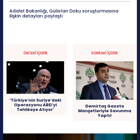
Adalet Bakanlığı, Gülistan Doku soruşturmasına
ilişkin detayları paylaştı
ÖNCEKI İÇERIK
SONRAKI İÇERIK
‘Türkiye’nin Suriye’deki
Operasyonu ABD’yi
Demirtaş Gazete
Tehlikeye Atıyor’
Manşetleriyle Savunma
Yaptı!