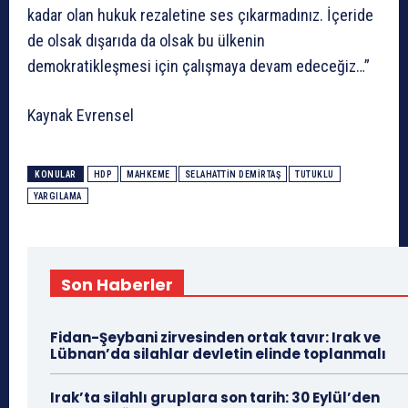
kadar olan hukuk rezaletine ses çıkarmadınız. İçeride
de olsak dışarıda da olsak bu ülkenin
demokratikleşmesi için çalışmaya devam edeceğiz…”
Kaynak Evrensel
KONULAR
HDP
MAHKEME
SELAHATTIN DEMIRTAŞ
TUTUKLU
YARGILAMA
Son Haberler
Fidan-Şeybani zirvesinden ortak tavır: Irak ve
Lübnan’da silahlar devletin elinde toplanmalı
Irak’ta silahlı gruplara son tarih: 30 Eylül’den