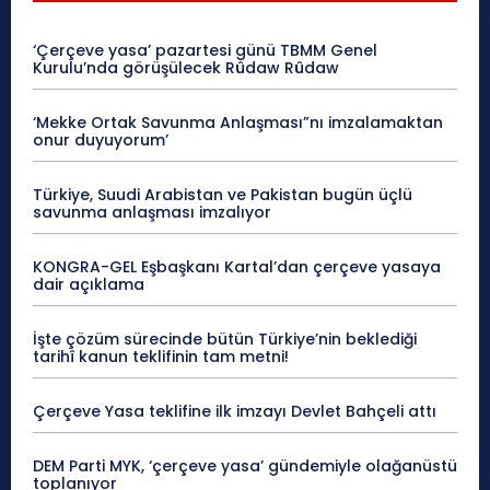
‘Çerçeve yasa’ pazartesi günü TBMM Genel
Kurulu’nda görüşülecek Rûdaw Rûdaw
‘Mekke Ortak Savunma Anlaşması”nı imzalamaktan
onur duyuyorum’
Türkiye, Suudi Arabistan ve Pakistan bugün üçlü
savunma anlaşması imzalıyor
KONGRA-GEL Eşbaşkanı Kartal’dan çerçeve yasaya
dair açıklama
İşte çözüm sürecinde bütün Türkiye’nin beklediği
tarihî kanun teklifinin tam metni!
Çerçeve Yasa teklifine ilk imzayı Devlet Bahçeli attı
DEM Parti MYK, ‘çerçeve yasa’ gündemiyle olağanüstü
toplanıyor