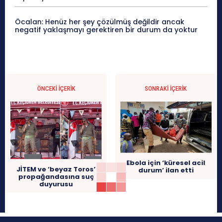
Öcalan: Henüz her şey çözülmüş değildir ancak
negatif yaklaşmayı gerektiren bir durum da yoktur
ÖNCEKI İÇERIK
SONRAKI İÇERIK
Ebola için ‘küresel acil
JİTEM ve ‘beyaz Toros’
durum’ ilan etti
propağandasına suç
duyurusu