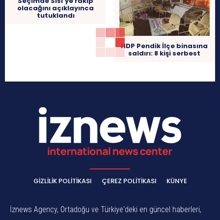
Seçimde Sisi’ye rakip
olacağını açıklayınca
tutuklandı
HDP Pendik İlçe binasına
saldırı: 8 kişi serbest
GIZLILIK POLITIKASI
ÇEREZ POLITIKASI
KÜNYE
İznews Agency, Ortadoğu ve Türkiye'deki en güncel haberleri,