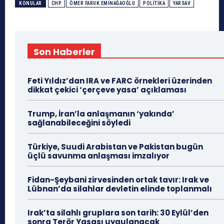
KONULAR
CHP
ÖMER FARUK EMINAĞAOĞLU
POLITIKA
YARSAV
Son Haberler
Feti Yıldız’dan IRA ve FARC örnekleri üzerinden
dikkat çekici ‘çerçeve yasa’ açıklaması
Trump, İran’la anlaşmanın ‘yakında’
sağlanabileceğini söyledi
Türkiye, Suudi Arabistan ve Pakistan bugün
üçlü savunma anlaşması imzalıyor
Fidan-Şeybani zirvesinden ortak tavır: Irak ve
Lübnan’da silahlar devletin elinde toplanmalı
Irak’ta silahlı gruplara son tarih: 30 Eylül’den
sonra Terör Yasası uygulanacak