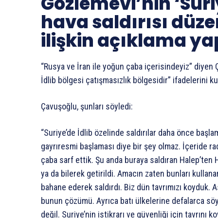
Gözlemevi’nin ‘Suri
hava saldırısı düze
ilişkin açıklama yap
“Rusya ve İran ile yoğun çaba içerisindeyiz” diyen
İdlib bölgesi çatışmasızlık bölgesidir” ifadelerini ku
Çavuşoğlu, şunları söyledi:
“Suriye’de İdlib özelinde saldırılar daha önce başla
gayrıresmi başlaması diye bir şey olmaz. İçeride rad
çaba sarf ettik. Şu anda buraya saldıran Halep’ten
ya da bilerek getirildi. Amacın zaten bunları kullana
bahane ederek saldırdı. Biz dün tavrımızı koyduk. 
bunun çözümü. Ayrıca batı ülkelerine defalarca söy
değil. Suriye’nin istikrarı ve güvenliği için tavrını k