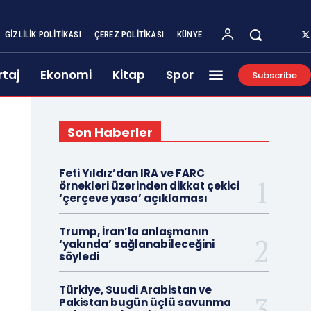
GIZLILIK POLITIKASI
ÇEREZ POLITIKASI
KÜNYE
taj
Ekonomi
Kitap
Spor
Subscribe
Son Haberler
Feti Yıldız’dan IRA ve FARC
örnekleri üzerinden dikkat çekici
‘çerçeve yasa’ açıklaması
Trump, İran’la anlaşmanın
‘yakında’ sağlanabileceğini
söyledi
Türkiye, Suudi Arabistan ve
Pakistan bugün üçlü savunma