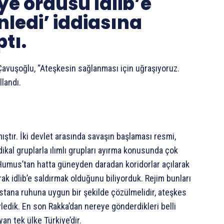
ye ordusu İdlib’e
nledi’ iddiasına
tı.
 Çavuşoğlu, “Ateşkesin sağlanması için uğraşıyoruz.
llandı.
mıştır. İki devlet arasında savaşın başlaması resmi,
ikal gruplarla ılımlı grupları ayırma konusunda çok
 Humus’tan hatta güneyden daradan koridorlar açılarak
rak idlib’e saldırmak olduğunu biliyorduk. Rejim bunları
Astana ruhuna uygun bir şekilde çözülmelidir, ateşkes
ledik. En son Rakka’dan nereye gönderdikleri belli
oyan tek ülke Türkiye’dir.