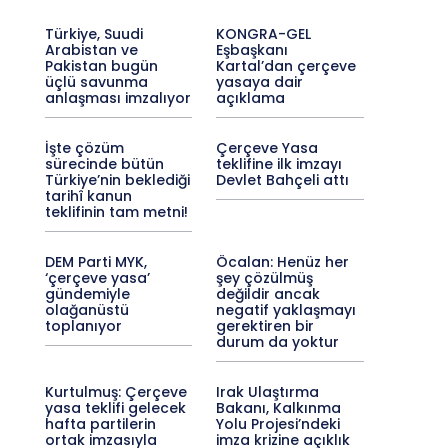
Türkiye, Suudi
KONGRA-GEL
Arabistan ve
Eşbaşkanı
Pakistan bugün
Kartal’dan çerçeve
üçlü savunma
yasaya dair
anlaşması imzalıyor
açıklama
İşte çözüm
Çerçeve Yasa
sürecinde bütün
teklifine ilk imzayı
Türkiye’nin beklediği
Devlet Bahçeli attı
tarihî kanun
teklifinin tam metni!
DEM Parti MYK,
Öcalan: Henüz her
‘çerçeve yasa’
şey çözülmüş
gündemiyle
değildir ancak
olağanüstü
negatif yaklaşmayı
toplanıyor
gerektiren bir
durum da yoktur
Kurtulmuş: Çerçeve
Irak Ulaştırma
yasa teklifi gelecek
Bakanı, Kalkınma
hafta partilerin
Yolu Projesi’ndeki
ortak imzasıyla
imza krizine açıklık