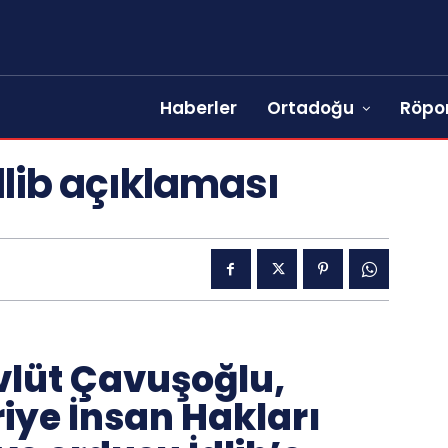
Haberler
Ortadoğu
Röpor
lib açıklaması
vlüt Çavuşoğlu,
iye İnsan Hakları