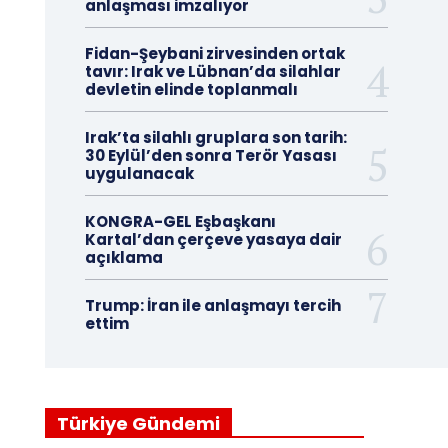
anlaşması imzalıyor
Fidan-Şeybani zirvesinden ortak
tavır: Irak ve Lübnan’da silahlar
devletin elinde toplanmalı
Irak’ta silahlı gruplara son tarih:
30 Eylül’den sonra Terör Yasası
uygulanacak
KONGRA-GEL Eşbaşkanı
Kartal’dan çerçeve yasaya dair
açıklama
Trump: İran ile anlaşmayı tercih
ettim
Türkiye Gündemi