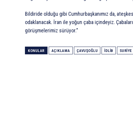
Bildiride olduğu gibi Cumhurbaşkanımız da, ateşkes
odaklanacak. İran ile yoğun çaba içindeyiz. Çabaları
görüşmelerimiz sürüyor.”
KONULAR
AÇIKLAMA
ÇAVUŞOĞLU
İDLIB
SURIYE