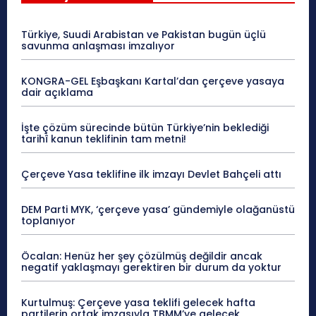
Türkiye, Suudi Arabistan ve Pakistan bugün üçlü
savunma anlaşması imzalıyor
KONGRA-GEL Eşbaşkanı Kartal’dan çerçeve yasaya
dair açıklama
İşte çözüm sürecinde bütün Türkiye’nin beklediği
tarihî kanun teklifinin tam metni!
Çerçeve Yasa teklifine ilk imzayı Devlet Bahçeli attı
DEM Parti MYK, ‘çerçeve yasa’ gündemiyle olağanüstü
toplanıyor
Öcalan: Henüz her şey çözülmüş değildir ancak
negatif yaklaşmayı gerektiren bir durum da yoktur
Kurtulmuş: Çerçeve yasa teklifi gelecek hafta
partilerin ortak imzasıyla TBMM’ye gelecek