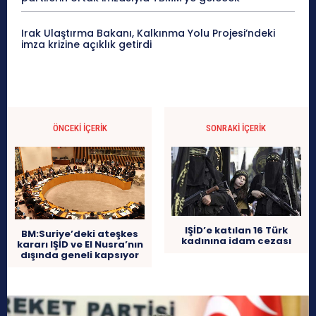
Irak Ulaştırma Bakanı, Kalkınma Yolu Projesi’ndeki
imza krizine açıklık getirdi
ÖNCEKI İÇERIK
SONRAKI İÇERIK
IŞİD’e katılan 16 Türk
BM:Suriye’deki ateşkes
kadınına idam cezası
kararı IŞİD ve El Nusra’nın
dışında geneli kapsıyor