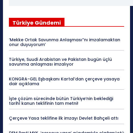
Türkiye Gündemi
‘Mekke Ortak Savunma Anlaşması”nı imzalamaktan
onur duyuyorum’
Türkiye, Suudi Arabistan ve Pakistan bugün üçlü
savunma anlaşması imzalıyor
KONGRA-GEL Eşbaşkanı Kartal’dan çerçeve yasaya
dair açıklama
İşte çözüm sürecinde bütün Türkiye’nin beklediği
tarihî kanun teklifinin tam metni!
Çerçeve Yasa teklifine ilk imzayı Devlet Bahçeli attı
DEM Parti MYK, ‘çerçeve yasa’ gündemiyle olağanüstü