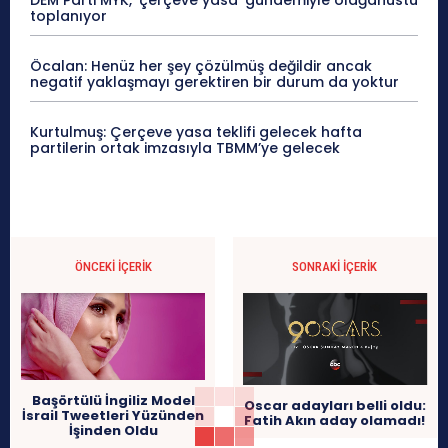
toplanıyor
Öcalan: Henüz her şey çözülmüş değildir ancak
negatif yaklaşmayı gerektiren bir durum da yoktur
Kurtulmuş: Çerçeve yasa teklifi gelecek hafta
partilerin ortak imzasıyla TBMM’ye gelecek
ÖNCEKI İÇERIK
SONRAKI İÇERIK
Başörtülü İngiliz Model
Oscar adayları belli oldu:
İsrail Tweetleri Yüzünden
Fatih Akın aday olamadı!
İşinden Oldu