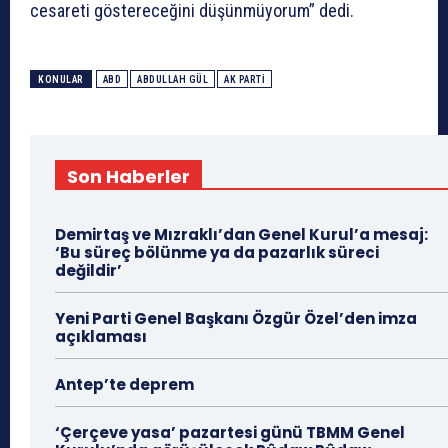
cesareti göstereceğini düşünmüyorum” dedi.
KONULAR
ABD
ABDULLAH GÜL
AK PARTI
Son Haberler
Demirtaş ve Mızraklı’dan Genel Kurul’a mesaj:
‘Bu süreç bölünme ya da pazarlık süreci
değildir’
Yeni Parti Genel Başkanı Özgür Özel’den imza
açıklaması
Antep’te deprem
‘Çerçeve yasa’ pazartesi günü TBMM Genel