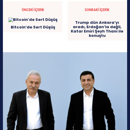
ÖNCEKI İÇERIK
SONRAKI İÇERIK
Trump dün Ankara’yı
aradı, Erdoğan’la değil,
Bitcoin’de Sert Düşüş
Katar Emiri Şeyh Thani ile
konuştu