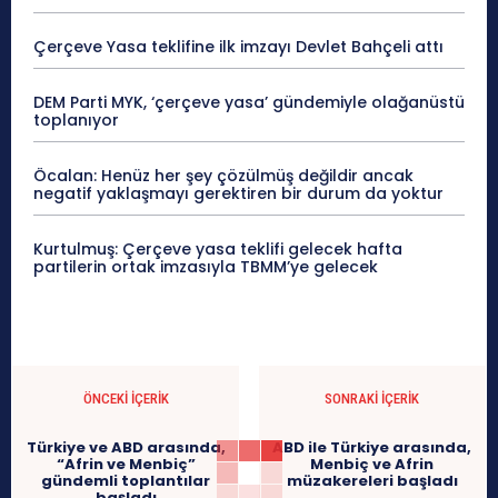
Çerçeve Yasa teklifine ilk imzayı Devlet Bahçeli attı
DEM Parti MYK, ‘çerçeve yasa’ gündemiyle olağanüstü
toplanıyor
Öcalan: Henüz her şey çözülmüş değildir ancak
negatif yaklaşmayı gerektiren bir durum da yoktur
Kurtulmuş: Çerçeve yasa teklifi gelecek hafta
partilerin ortak imzasıyla TBMM’ye gelecek
ÖNCEKI İÇERIK
SONRAKI İÇERIK
Türkiye ve ABD arasında,
ABD ile Türkiye arasında,
“Afrin ve Menbiç”
Menbiç ve Afrin
gündemli toplantılar
müzakereleri başladı
başladı