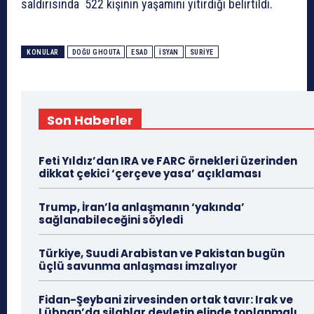
saldırısında 522 kişinin yaşamını yitirdiği belirtildi.
KONULAR
DOĞU GHOUTA
ESAD
ISYAN
SURIYE
Son Haberler
Feti Yıldız’dan IRA ve FARC örnekleri üzerinden
dikkat çekici ‘çerçeve yasa’ açıklaması
Trump, İran’la anlaşmanın ‘yakında’
sağlanabileceğini söyledi
Türkiye, Suudi Arabistan ve Pakistan bugün
üçlü savunma anlaşması imzalıyor
Fidan-Şeybani zirvesinden ortak tavır: Irak ve
Lübnan’da silahlar devletin elinde toplanmalı