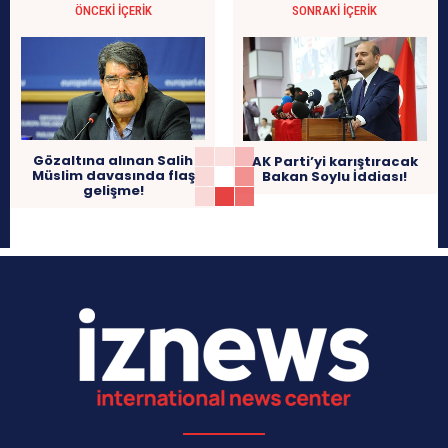
ÖNCEKI İÇERIK
SONRAKI İÇERIK
Gözaltına alınan Salih
AK Parti’yi karıştıracak
Müslim davasında flaş
Bakan Soylu İddiası!
gelişme!