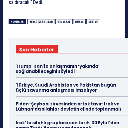
saldıracak.” Dedi.
KONULAR
BEYAZ KASKLILAR
KIMYASAL
RUSYA
SURIYE
Son Haberler
Trump, İran’la anlaşmanın ‘yakında’
sağlanabileceğini söyledi
Türkiye, Suudi Arabistan ve Pakistan bugün
üçlü savunma anlaşması imzalıyor
Fidan-Şeybani zirvesinden ortak tavır: Irak ve
Lübnan’da silahlar devletin elinde toplanmalı
Irak’ta silahlı gruplara son tarih: 30 Eylül’den
sonra Terör Yasası uygulanacak