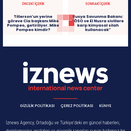
ÖNCEKI İÇERIK
SONRAKI İÇERIK
Tillerson’un yerine
Rusya Savunma Bakanı:
göreve Cia başkanı Mike
“ÖSO ve El Nusra sivillere
Pompeo, getiriliyor. Mike
karşı kimyasal silah
Pompeo kimdir?
kullanacak”
GIZLILIK POLITIKASI
ÇEREZ POLITIKASI
KÜNYE
İznews Agency, Ortadoğu ve Türkiye'deki en güncel haberleri,
derinlemesine analizleri ve güvenilir raporları sunan bağımsız bir